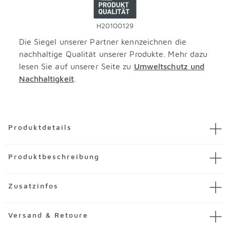
H20100129
Die Siegel unserer Partner kennzeichnen die
nachhaltige Qualität unserer Produkte. Mehr dazu
lesen Sie auf unserer Seite zu
Umweltschutz und
Nachhaltigkeit
.
Überspringen
Produktdetails
Artikel
Waschtischunterschrank Parma600
Produktbeschreibung
Artikelnummer
3255437-00002
Marke
Pelipal
Der Waschtischunterschrank Parma600 von Pelipal
Zusatzinfos
Material
Dekor
begeistert durch seine pure Klarheit und eine zeitlose
Charakteristik. Hinter den vier Auszügen können
<br> <br> MDF steht für „mitteldichte
Merkmale
Versand & Retoure
zahlreiche Kosmetikartikel und Waschuntensilien verstaut
(Holz-)Faserplatte“. Es handelt sich um Holzfasern, die zu
Front aus Holzwerkstoff(MDF) mit Folie in Weiß