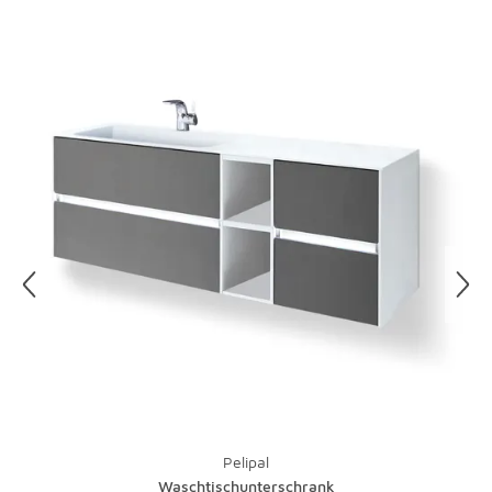
Spedition in welchem Zeitfenster (7-13 Uhr oder 12-18
Uhr) die Zustellung erfolgen wird. Zusätzlich werden Sie
ca. 1 Stunde vor der Anlieferung durch die Auslieferfahrer
über die Lieferung informiert.
Kostenlose Retoure per Spedition
Bitte rufen Sie für Ihre Rücksendung über die Spedition
unseren Kundenservice unter 0821-600 656 90 an.
Unsere Mitarbeiter organisieren gerne für Sie die
Abholung Ihrer Artikel. Einzelheiten hierzu finden Sie in
unseren
AGB
.
Pelipal
Waschtischunterschrank