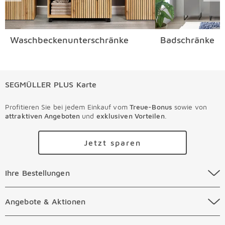
Waschbeckenunterschränke
Badschränke
SEGMÜLLER PLUS Karte
Profitieren Sie bei jedem Einkauf vom
Treue-Bonus
sowie von
attraktiven Angeboten
und
exklusiven Vorteilen
.
Jetzt sparen
Ihre Bestellungen Überspringen
Ihre Bestellungen
Online Versandkosten
Angebote & Aktionen Überspringen
Angebote & Aktionen
Online Zahlungsarten
Abverkauf