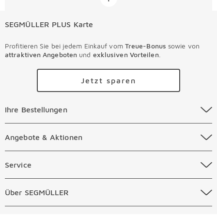
SEGMÜLLER PLUS Karte
Profitieren Sie bei jedem Einkauf vom
Treue-Bonus
sowie von
attraktiven Angeboten
und
exklusiven Vorteilen
.
Jetzt sparen
Ihre Bestellungen Überspringen
Ihre Bestellungen
Online Versandkosten
Angebote & Aktionen Überspringen
Angebote & Aktionen
Online Zahlungsarten
Abverkauf
Service Überspringen
Service
Auftragsauskunft Filialen
Prospekte
Beratungstermin Möbel
Über SEGMÜLLER Überspringen
Über SEGMÜLLER
Kostenlose Online Retoure
Tiefpreis
Beratungstermin Küchen
Standorte