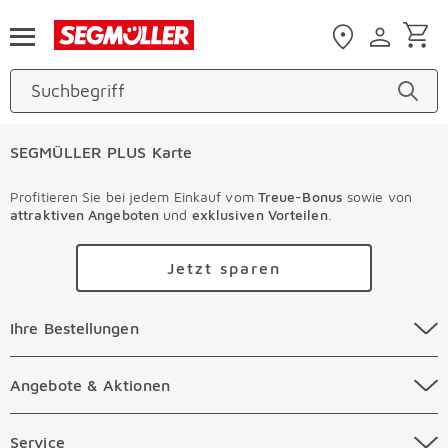
Zum Hauptinhalt
SEGMÜLLER PLUS Karte
Profitieren Sie bei jedem Einkauf vom
Treue-Bonus
sowie von
attraktiven Angeboten
und
exklusiven Vorteilen
.
Jetzt sparen
Ihre Bestellungen Überspringen
Ihre Bestellungen
Online Versandkosten
Angebote & Aktionen Überspringen
Angebote & Aktionen
Online Zahlungsarten
Abverkauf
Service Überspringen
Service