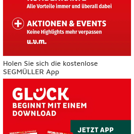
Holen Sie sich die kostenlose
SEGMÜLLER App