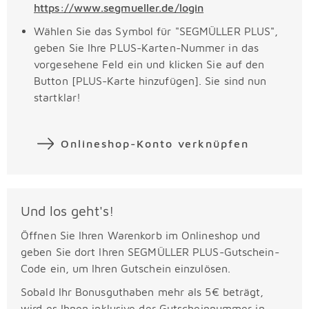
https://www.segmueller.de/login
Wählen Sie das Symbol für "SEGMÜLLER PLUS",
geben Sie Ihre PLUS-Karten-Nummer in das
vorgesehene Feld ein und klicken Sie auf den
Button [PLUS-Karte hinzufügen]. Sie sind nun
startklar!
Onlineshop-Konto verknüpfen
Und los geht's!
Öffnen Sie Ihren Warenkorb im Onlineshop und
geben Sie dort Ihren SEGMÜLLER PLUS-Gutschein-
Code ein, um Ihren Gutschein einzulösen.
Sobald Ihr Bonusguthaben mehr als 5€ beträgt,
wird es Ihnen inklusive der Gutscheinnummer in