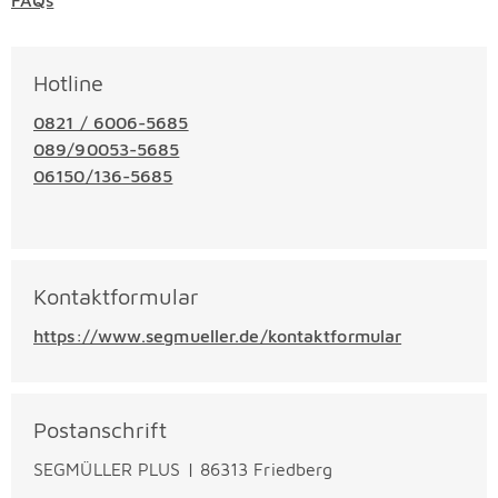
Hotline
0821 / 6006-5685
089/90053-5685
06150/136-5685
Kontaktformular
https://www.segmueller.de/kontaktformular
Postanschrift
SEGMÜLLER PLUS | 86313 Friedberg