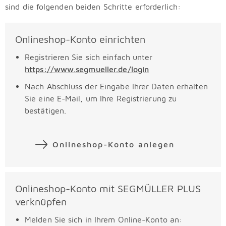
sind die folgenden beiden Schritte erforderlich:
Onlineshop-Konto einrichten
Registrieren Sie sich einfach unter
https://www.segmueller.de/login
Nach Abschluss der Eingabe Ihrer Daten erhalten
Sie eine E-Mail, um Ihre Registrierung zu
bestätigen.
Onlineshop-Konto anlegen
Onlineshop-Konto mit SEGMÜLLER PLUS
verknüpfen
Melden Sie sich in Ihrem Online-Konto an: