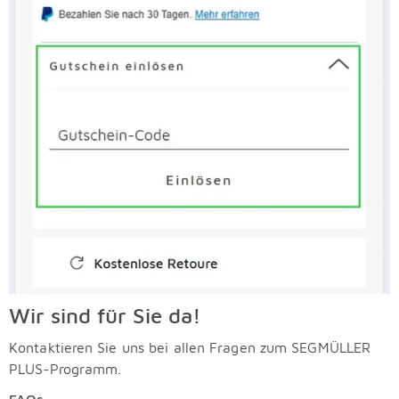
Wir sind für Sie da!
Kontaktieren Sie uns bei allen Fragen zum SEGMÜLLER
PLUS-Programm.
FAQs