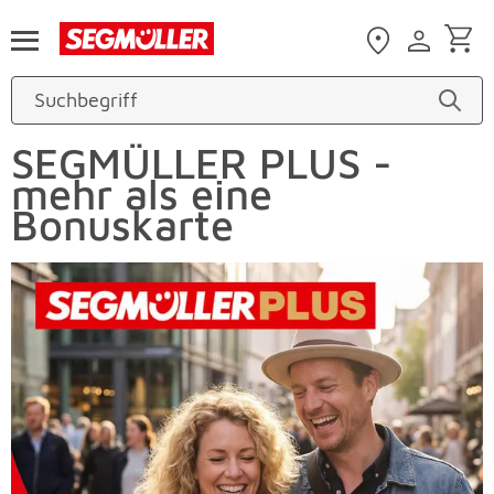
Zum Hauptinhalt
SEGMÜLLER PLUS -
mehr als eine
Bonuskarte