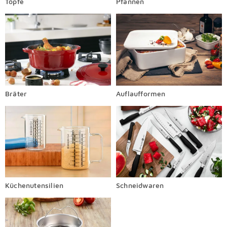
Töpfe
Pfannen
Bräter
Auflaufformen
Küchenutensilien
Schneidwaren