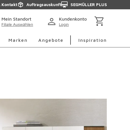
& Kontakt
Auftragsauskunft
SEGMÜLLER PLUS
Mein Standort
Kundenkonto
Filiale Auswählen
Login
berspringen
Deko Überspringen
Marken Überspringen
Inspirati
Marken
Angebote
Inspiration