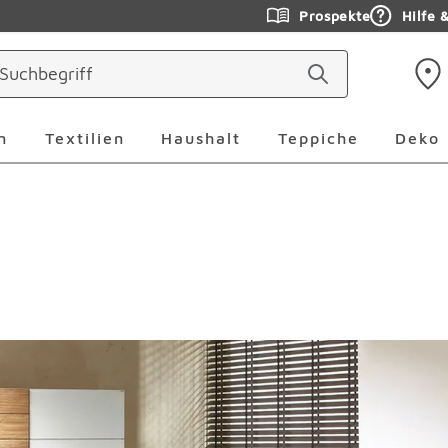
Prospekte
Hilfe 
ringen
Leuchten Überspringen
Textilien Überspringen
Haushalt Überspringen
Teppiche Ü
n
Textilien
Haushalt
Teppiche
Deko