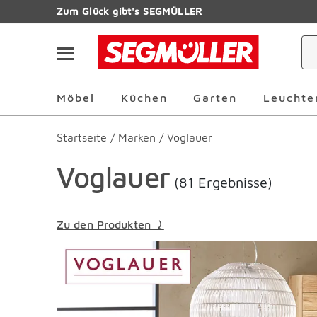
Zum Hauptinhalt
Zum Glück gibt's SEGMÜLLER
Navigation überspringen
Möbel Überspringen
Küchen Überspringen
Garten Übersp
Möbel
Küchen
Garten
Leuchte
Startseite
/
Marken
/
Voglauer
Voglauer
(81 Ergebnisse)
Zu den Produkten ⤸