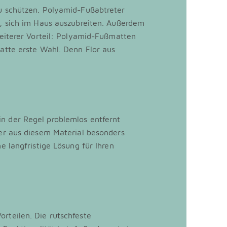
u schützen. Polyamid-Fußabtreter
, sich im Haus auszubreiten. Außerdem
weiterer Vorteil: Polyamid-Fußmatten
atte erste Wahl. Denn Flor aus
n der Regel problemlos entfernt
er aus diesem Material besonders
 langfristige Lösung für Ihren
rteilen. Die rutschfeste