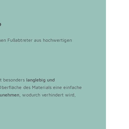
?
ehen Fußabtreter aus hochwertigen
st besonders
langlebig und
 Oberfläche des Materials eine einfache
fzunehmen
, wodurch verhindert wird,