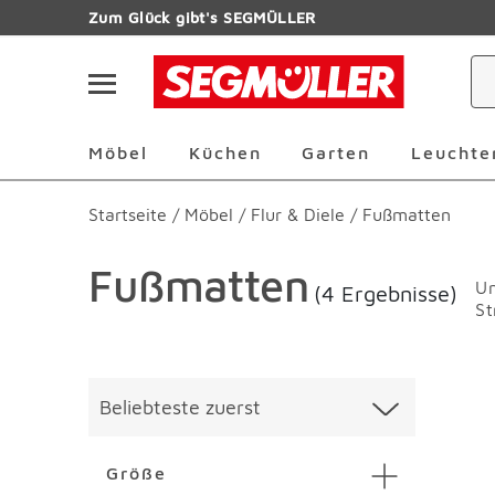
Zum Hauptinhalt
Zum Glück gibt's SEGMÜLLER
Navigation überspringen
Möbel Überspringen
Küchen Überspringen
Garten Übersp
Möbel
Küchen
Garten
Leuchte
Startseite
/
Möbel
/
Flur & Diele
/
Fußmatten
Fußmatten
Un
(4 Ergebnisse)
St
Überspringen
Liste üb
Beliebteste zuerst
Größe