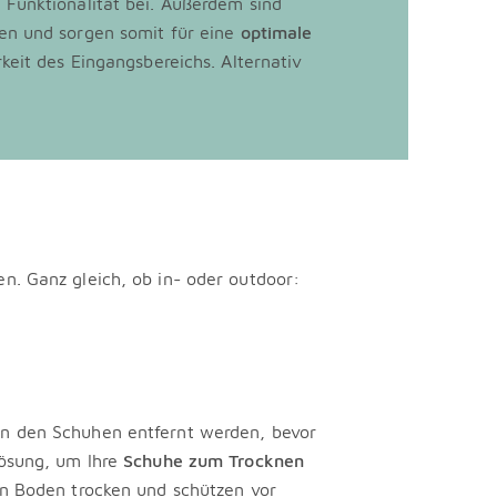
 Funktionalität bei. Außerdem sind
sen und sorgen somit für eine
optimale
keit des Eingangsbereichs. Alternativ
n. Ganz gleich, ob in- oder outdoor:
on den Schuhen entfernt werden, bevor
Lösung, um Ihre
Schuhe zum Trocknen
en Boden trocken und schützen vor