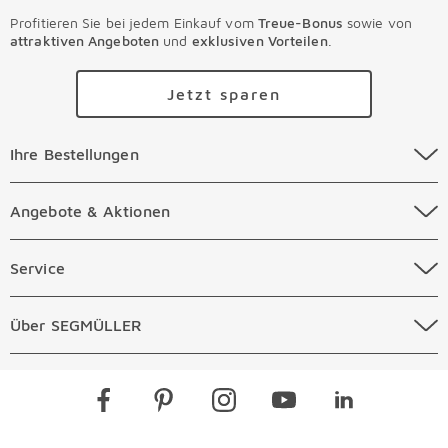
Profitieren Sie bei jedem Einkauf vom
Treue-Bonus
sowie von
attraktiven Angeboten
und
exklusiven Vorteilen
.
Jetzt sparen
Ihre Bestellungen Überspringen
Ihre Bestellungen
Online Versandkosten
Angebote & Aktionen Überspringen
Angebote & Aktionen
Online Zahlungsarten
Abverkauf
Service Überspringen
Service
Auftragsauskunft Filialen
Prospekte
Beratungstermin Möbel
Über SEGMÜLLER Überspringen
Über SEGMÜLLER
Kostenlose Online Retoure
Tiefpreis
Beratungstermin Küchen
Standorte
Überspringen
Newsletter
Kontakt
Restaurants
Gutscheine verschenken
Kontaktformular