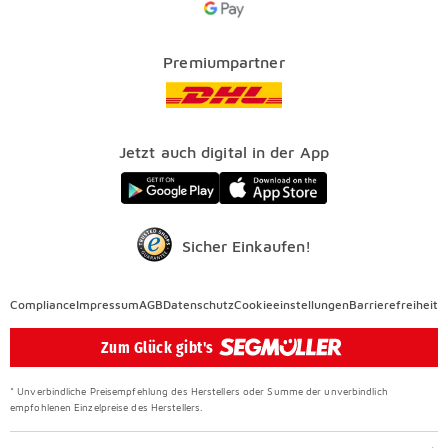
Über uns
Kataloge
Finanzierung
Vorteile
Premiumpartner
Veranstaltungen
FAQ
SEGMÜLLER WERKSTÄTTEN
Presse
Nachhaltig einrichten
Jetzt auch digital in der App
Elektro Altgeräterücknahme
SEGMÜLLER CONTRACT
Auszeichnungen
Sicher Einkaufen!
Compliance
Compliance
Impressum
AGB
Datenschutz
Cookieeinstellungen
Barrierefreiheit
Überspringen
Zum Glück gibt's
* Unverbindliche Preisempfehlung des Herstellers oder Summe der unverbindlich
empfohlenen Einzelpreise des Herstellers.