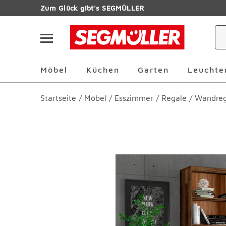
Zum Hauptinhalt
Zum Glück gibt's SEGMÜLLER
Navigation überspringen
Möbel Überspringen
Küchen Überspringen
Garten Übersp
Möbel
Küchen
Garten
Leuchte
Startseite
/
Möbel
/
Esszimmer
/
Regale
/
Wandreg
Produktbilder überspringen