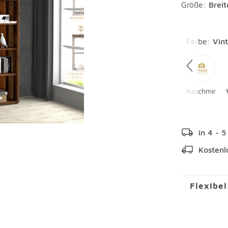
Größe:
Brei
Überspring
Farbe
:
Vin
Kaschmir
in 4 - 
Kostenl
Flexibe