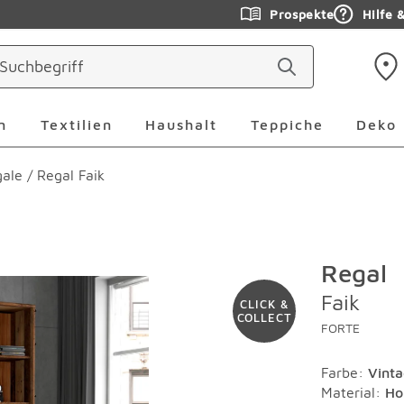
Prospekte
Hilfe 
ringen
Leuchten Überspringen
Textilien Überspringen
Haushalt Überspringen
Teppiche Ü
n
Textilien
Haushalt
Teppiche
Deko
ale
/
Regal Faik
Regal
Faik
CLICK &
COLLECT
FORTE
Farbe
:
Vint
Material
:
Ho