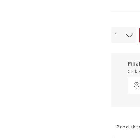
Menge
1
Fili
Click
Überspring
Produkt