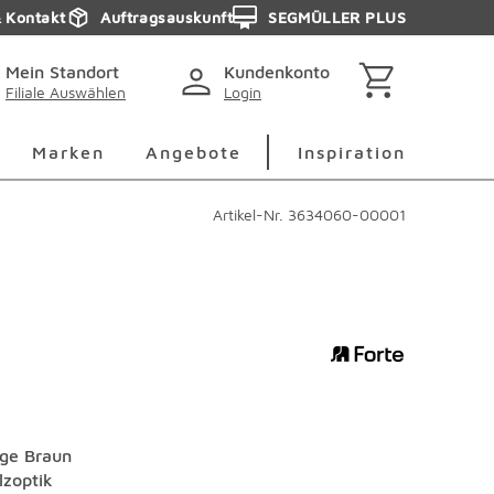
& Kontakt
Auftragsauskunft
SEGMÜLLER PLUS
Mein Standort
Kundenkonto
Filiale Auswählen
Login
berspringen
Deko Überspringen
Marken Überspringen
Inspirati
Marken
Angebote
Inspiration
Artikel-Nr.
3634060-00001
age Braun
lzoptik