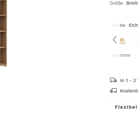
Größe:
Brei
Überspring
Farbe
:
Eic
Kaschmir
in 1 - 
Kostenl
Flexibe