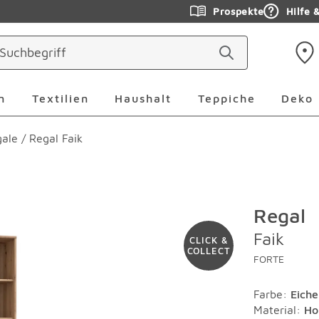
Prospekte
Hilfe 
ringen
Leuchten Überspringen
Textilien Überspringen
Haushalt Überspringen
Teppiche Ü
n
Textilien
Haushalt
Teppiche
Deko
ale
/
Regal Faik
Regal
Faik
CLICK &
COLLECT
FORTE
Farbe
:
Eiche
Material
:
Ho