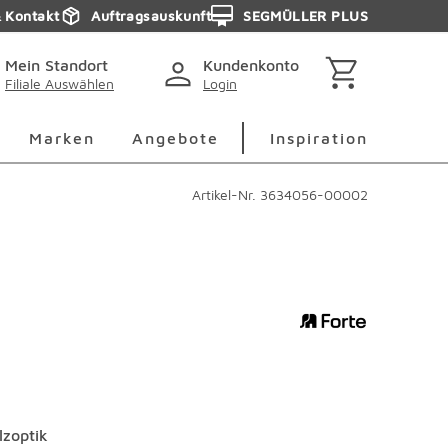
& Kontakt
Auftragsauskunft
SEGMÜLLER PLUS
Mein Standort
Kundenkonto
Filiale Auswählen
Login
berspringen
Deko Überspringen
Marken Überspringen
Inspirati
Marken
Angebote
Inspiration
Artikel-Nr.
3634056-00002
lzoptik