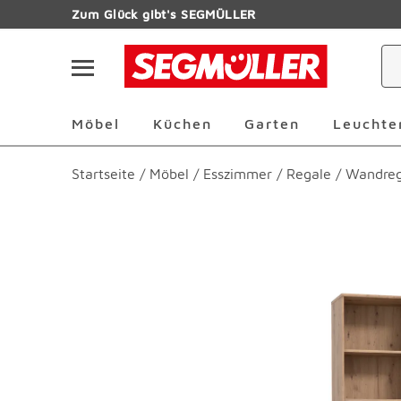
Zum Hauptinhalt
Zum Glück gibt's SEGMÜLLER
Navigation überspringen
Möbel Überspringen
Küchen Überspringen
Garten Übersp
Möbel
Küchen
Garten
Leuchte
Startseite
/
Möbel
/
Esszimmer
/
Regale
/
Wandreg
Produktbilder überspringen