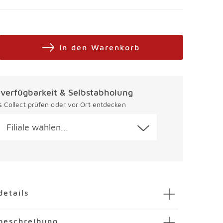
In den Warenkorb
alverfügbarkeit & Selbstabholung
 & Collect prüfen oder vor Ort entdecken
Filiale wählen...
en
details
al Faik
beschreibung