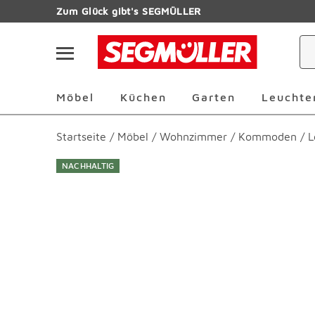
Zum Hauptinhalt
Zum Glück gibt's SEGMÜLLER
Navigation überspringen
Möbel Überspringen
Küchen Überspringen
Garten Übersp
Möbel
Küchen
Garten
Leuchte
Startseite
/
Möbel
/
Wohnzimmer
/
Kommoden
/
L
NACHHALTIG
Produktbilder überspringen