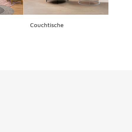
Couchtische
Deko