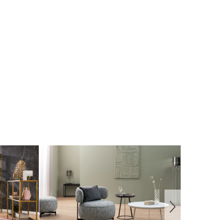
h, also am besten nur mit entsprechender
nzelheiten hierzu finden Sie in unseren
AGB
.
andeln.
unststoff sind superpflegeleicht. Auch wenn
 auf Glas schnell sieht: Sie sind dank eines
nden Reinigers schnell wieder weg. Das gute
ngspapier kann mit speziellen Poliertüchern
mmer noch locker mithalten.