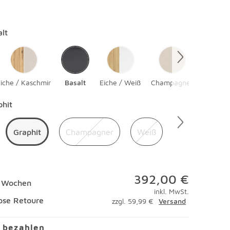
en
alt
iche / Kaschmir
Basalt
Eiche / Weiß
Champagner
Eiche/B
en
phit
Graphit
Champagner
Weiß
392,00 €
9 Wochen
inkl. MwSt.
ose Retoure
zzgl. 59,99 €
Versand
l bezahlen