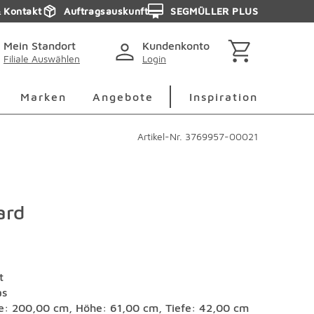
& Kontakt
Auftragsauskunft
SEGMÜLLER PLUS
Mein Standort
Kundenkonto
Filiale Auswählen
Login
berspringen
Deko Überspringen
Marken Überspringen
Inspirati
Marken
Angebote
Inspiration
Artikel-Nr.
3769957-00021
ard
t
as
te: 200,00 cm, Höhe: 61,00 cm, Tiefe: 42,00 cm