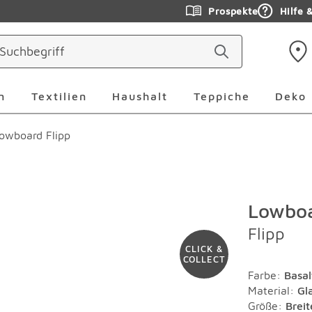
Prospekte
Hilfe 
ringen
Leuchten Überspringen
Textilien Überspringen
Haushalt Überspringen
Teppiche Ü
n
Textilien
Haushalt
Teppiche
Deko
owboard Flipp
Lowbo
Flipp
CLICK &
COLLECT
Farbe
:
Basal
Material
:
Gl
Größe:
Brei