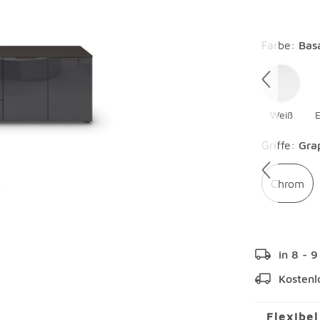
Überspring
Farbe
:
Bas
Weiß
E
Überspring
Griffe
:
Gra
Chrom
in 8 - 
Kostenl
Flexibe