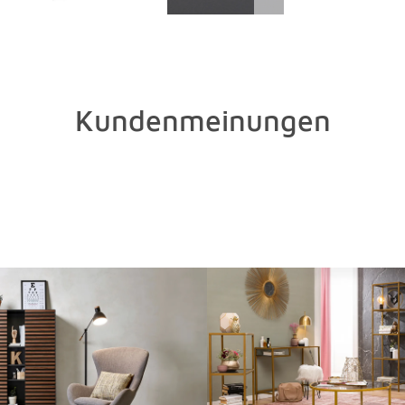
empfindlic
Artikel. Ei
Pflege beh
Glas und K
man Flecken
entspreche
Kundenmeinungen
alte Zeitu
übrigens i