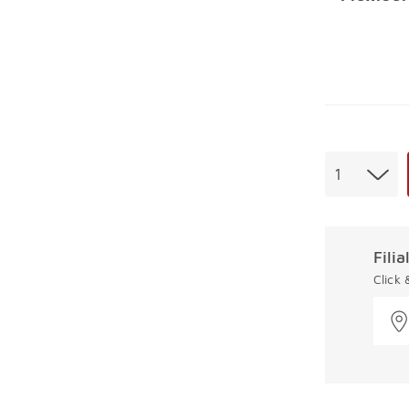
Menge
1
Fili
Click