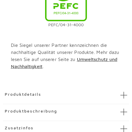
PEFC/04-31-4000
Die Siegel unserer Partner kennzeichnen die
nachhaltige Qualität unserer Produkte. Mehr dazu
lesen Sie auf unserer Seite zu
Umweltschutz und
Nachhaltigkeit
.
Überspringen
Produktdetails
Artikel
Ecksofa Lipari-S
Produktbeschreibung
Artikelnummer
3762375-00001
Marke
Segmüller Werkstätten
Erleben Sie ein Maximum an Qualität in ansprechendem
Zusatzinfos
Material
Stoff