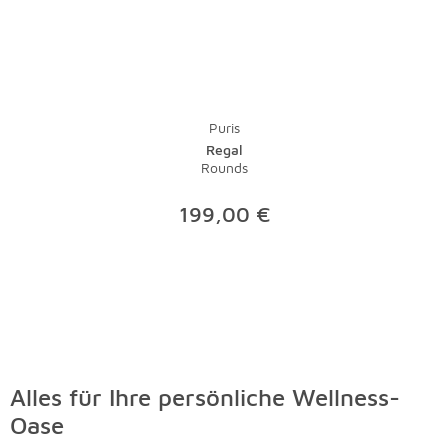
ein Staubsauger mit Bürste die tägliche Pflege.
Lauwarmes Wasser und ein wenig Feinwaschmittel
nehmen Flecken schnell den Schrecken. Bei stärkeren
Verschmutzungen sollte der Fachmann ran - eine
Investition, die sich gerade bei hochwertigen Teppichen
lohnt.
Puris
Regal
Rounds
199,00 €
Alles für Ihre persönliche Wellness-
Oase