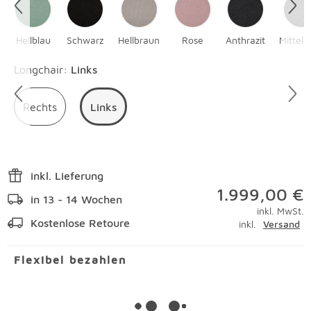
Hellblau
Schwarz
Hellbraun
Rose
Anthrazit
Mittelg
Überspringen
Longchair
:
Links
Rechts
Links
inkl. Lieferung
1.999,00 €
in 13 - 14 Wochen
inkl. MwSt.
Kostenlose Retoure
inkl.
Versand
Flexibel bezahlen