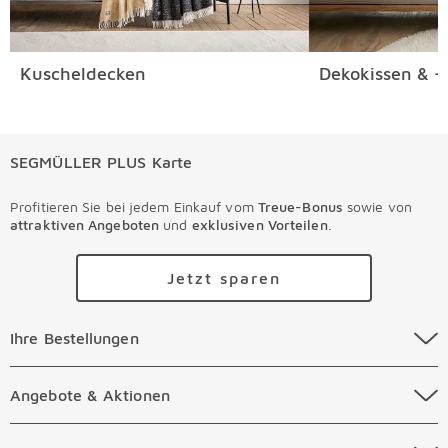
Kuscheldecken
Dekokissen & -
SEGMÜLLER PLUS Karte
Profitieren Sie bei jedem Einkauf vom
Treue-Bonus
sowie von
attraktiven Angeboten
und
exklusiven Vorteilen
.
Jetzt sparen
Ihre Bestellungen Überspringen
Ihre Bestellungen
Online Versandkosten
Angebote & Aktionen Überspringen
Angebote & Aktionen
Online Zahlungsarten
Abverkauf