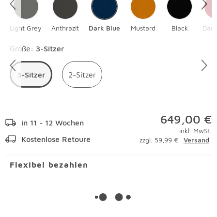
Light Grey
Anthrazit
Dark Blue
Mustard
Black
Dark
Überspringen
Größe
:
3-Sitzer
3-Sitzer
2-Sitzer
649,00 €
in 11 - 12 Wochen
inkl. MwSt.
Kostenlose Retoure
zzgl. 59,99 €
Versand
Flexibel bezahlen