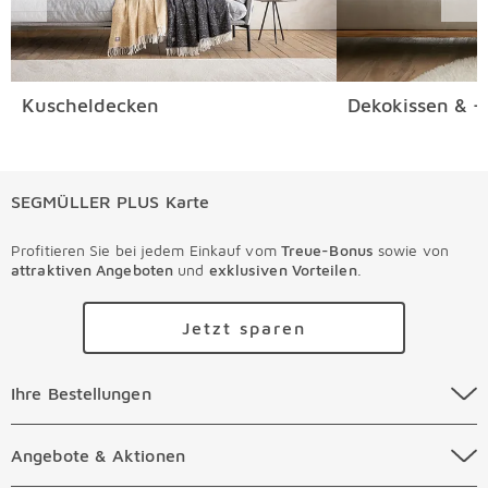
Kuscheldecken
Dekokissen & -
SEGMÜLLER PLUS Karte
Profitieren Sie bei jedem Einkauf vom
Treue-Bonus
sowie von
attraktiven Angeboten
und
exklusiven Vorteilen
.
Jetzt sparen
Ihre Bestellungen Überspringen
Ihre Bestellungen
Online Versandkosten
Angebote & Aktionen Überspringen
Angebote & Aktionen