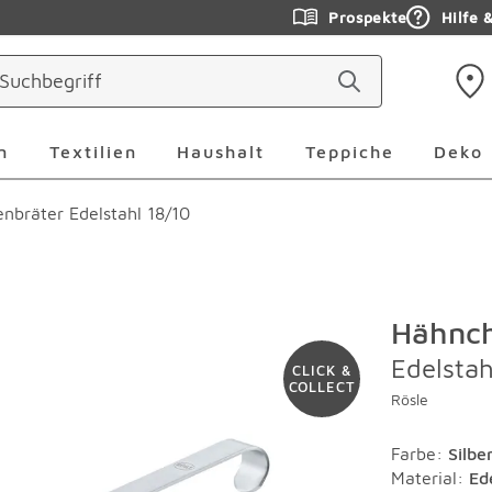
Prospekte
Hilfe 
ringen
Leuchten Überspringen
Textilien Überspringen
Haushalt Überspringen
Teppiche Ü
n
Textilien
Haushalt
Teppiche
Deko
nbräter Edelstahl 18/10
Hähnch
Edelstah
CLICK &
COLLECT
Rösle
Farbe
:
Silbe
Material
:
Ed