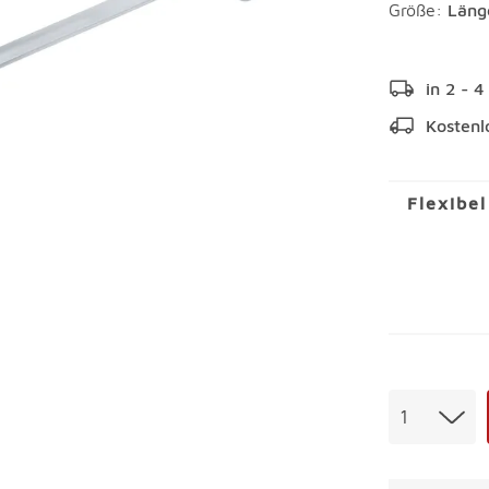
Größe:
Läng
in 2 - 
Kostenl
Flexibe
Menge
1