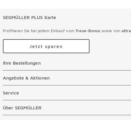
SEGMÜLLER PLUS Karte
Profitieren Sie bei jedem Einkauf vom
Treue-Bonus
sowie von
attr
Jetzt sparen
Ihre Bestellungen
Ihre Bestellungen Überspringen
Online Versandkosten
Angebote & Aktionen
Angebote & Aktionen Überspringen
Online Zahlungsarten
Abverkauf
Service
Service Überspringen
Auftragsauskunft Filialen
Prospekte
Beratungstermin Möbel
Über SEGMÜLLER
Über SEGMÜLLER Überspringen
Kostenlose Online Retoure
Tiefpreis
Beratungstermin Küchen
Standorte
Überspringen
Newsletter