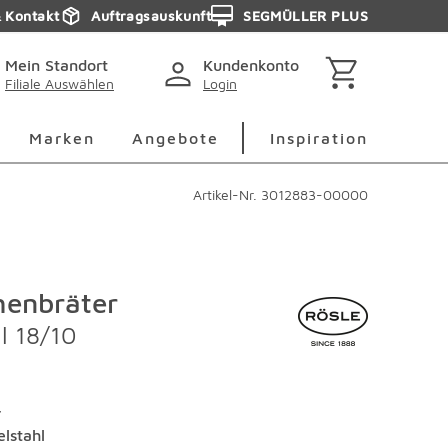
& Kontakt
Auftragsauskunft
SEGMÜLLER PLUS
Mein Standort
Kundenkonto
Filiale Auswählen
Login
berspringen
Deko Überspringen
Marken Überspringen
Inspirati
Marken
Angebote
Inspiration
Artikel-Nr.
3012883-00000
enbräter
l 18/10
r
elstahl