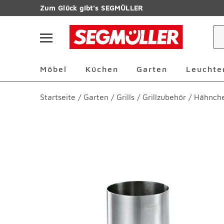
Zum Hauptinhalt
Zum Glück gibt's SEGMÜLLER
Navigation überspringen
Möbel Überspringen
Küchen Überspringen
Garten Übersp
Möbel
Küchen
Garten
Leuchte
Startseite
/
Garten
/
Grills
/
Grillzubehör
/
Hähnche
Produktbilder überspringen