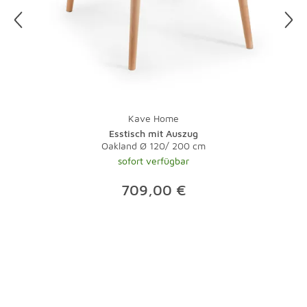
besten auf einen sonnigen Tag.
Und zu guter Letzt: Bei Teppichen übernimmt natürlich
ein Staubsauger mit Bürste die tägliche Pflege.
Lauwarmes Wasser und ein wenig Feinwaschmittel
nehmen Flecken schnell den Schrecken. Bei stärkeren
Verschmutzungen sollte der Fachmann ran - eine
Investition, die sich gerade bei hochwertigen Teppichen
Kave Home
lohnt.
Esstisch mit Auszug
Oakland Ø 120/ 200 cm
sofort verfügbar
709,00 €