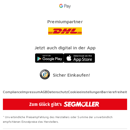
Google Pay Icon
Über uns
Kataloge
Finanzierung
Vorteile
Premiumpartner
Veranstaltungen
FAQ
SEGMÜLLER WERKSTÄTTEN
Presse
Nachhaltig einrichten
Jetzt auch digital in der App
Elektro Altgeräterücknahme
SEGMÜLLER CONTRACT
Auszeichnungen
Sicher Einkaufen!
Compliance
Compliance
Impressum
AGB
Datenschutz
Cookieeinstellungen
Barrierefreiheit
Überspringen
Zum Glück gibt's
* Unverbindliche Preisempfehlung des Herstellers oder Summe der unverbindlich
empfohlenen Einzelpreise des Herstellers.