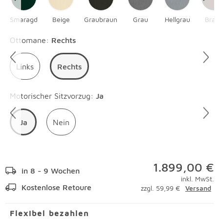
Smaragd
Beige
Graubraun
Grau
Hellgrau
Bra
Überspringen
Ottomane
:
Rechts
Links
Rechts
Überspringen
Motorischer Sitzvorzug
:
Ja
Ja
Nein
1.899,00 €
in 8 - 9 Wochen
inkl. MwSt.
Kostenlose Retoure
zzgl. 59,99 €
Versand
Flexibel bezahlen