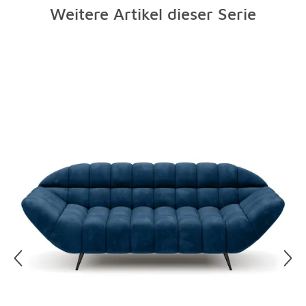
Leicht entfernbare Batterien, Akkus, Leuchtmittel
Weitere Artikel dieser Serie
oder Leuchtröhren müssen vorab von Ihnen entfernt
werden. Geben Sie diese bestenfalls an einer
geeigneten Sammelstelle (Wertstoff-/Recyclinghof)
Überspringen
ab.
Bitte haben Sie Verständnis dafür, dass bei
Selbstabholung Ihres neuen Geräts keine separate
Abholung des Elektro-Altgeräts erfolgt. Wir bitten
Sie daher, Ihr Elektro-Altgerät bei Abholung
mitzubringen.
Weitere Informationen zur kostenlosen
Altgeräterücknahme finden Sie
hier
.