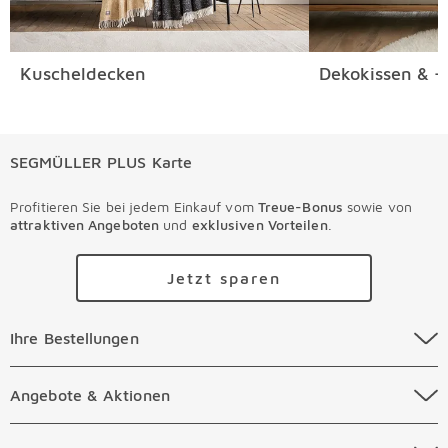
Kuscheldecken
Dekokissen & -
SEGMÜLLER PLUS Karte
Profitieren Sie bei jedem Einkauf vom
Treue-Bonus
sowie von
attraktiven Angeboten
und
exklusiven Vorteilen
.
Jetzt sparen
Ihre Bestellungen Überspringen
Ihre Bestellungen
Online Versandkosten
Angebote & Aktionen Überspringen
Angebote & Aktionen
Online Zahlungsarten
Abverkauf