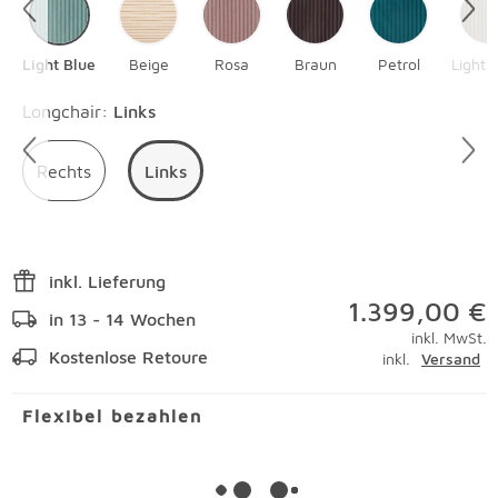
Light Blue
Beige
Rosa
Braun
Petrol
Light 
Überspringen
Longchair
:
Links
Rechts
Links
inkl. Lieferung
1.399,00 €
in 13 - 14 Wochen
inkl. MwSt.
Kostenlose Retoure
inkl.
Versand
Flexibel bezahlen