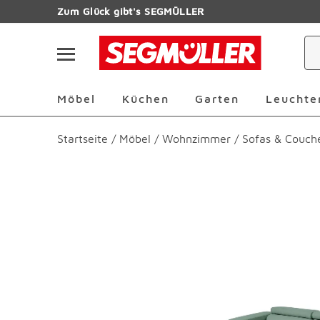
Zum Hauptinhalt
Zum Glück gibt's SEGMÜLLER
Navigation überspringen
Möbel Überspringen
Küchen Überspringen
Garten Übersp
Möbel
Küchen
Garten
Leuchte
Startseite
/
Möbel
/
Wohnzimmer
/
Sofas & Couch
Produktbilder überspringen