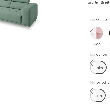
Größe:
Brei
Überspring
Farbe
:
Hell
Rose
A
Überspring
Longchair
:
Links
Überspring
Motorische
Nein