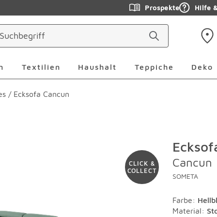
Prospekte
Hilfe 
ringen
Leuchten Überspringen
Textilien Überspringen
Haushalt Überspringen
Teppiche Ü
n
Textilien
Haushalt
Teppiche
Deko
es
/
Ecksofa Cancun
Ecksof
Cancun
CLICK &
COLLECT
SOMETA
Farbe
:
Hellb
Material
:
St