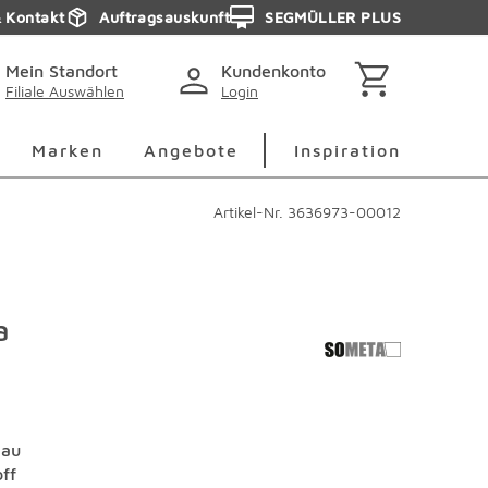
& Kontakt
Auftragsauskunft
SEGMÜLLER PLUS
Mein Standort
Kundenkonto
Filiale Auswählen
Login
berspringen
Deko Überspringen
Marken Überspringen
Inspirati
Marken
Angebote
Inspiration
Artikel-Nr.
3636973-00012
a
lau
off