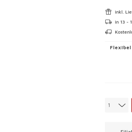
inkl. Li
in 13 -
Kostenl
Flexibe
Menge
1
Fili