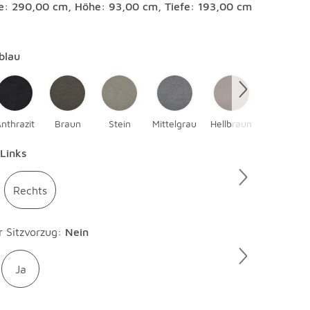
te: 290,00 cm, Höhe: 93,00 cm, Tiefe: 193,00 cm
en
blau
nthrazit
Braun
Stein
Mittelgrau
Hellbraun
Schwarz
en
Links
Rechts
en
r Sitzvorzug
:
Nein
Ja