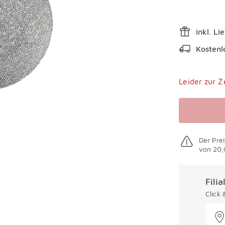
inkl. Li
Kostenl
Leider zur Z
Der Prei
von 20,
Fili
Click