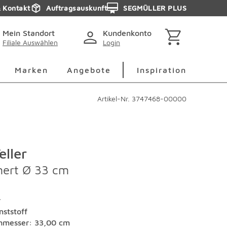
& Kontakt
Auftragsauskunft
SEGMÜLLER PLUS
Mein Standort
Kundenkonto
Filiale Auswählen
Login
berspringen
Deko Überspringen
Marken Überspringen
Inspirati
Marken
Angebote
Inspiration
Artikel-Nr.
3747468-00000
eller
ert Ø 33 cm
r
nststoff
hmesser: 33,00 cm