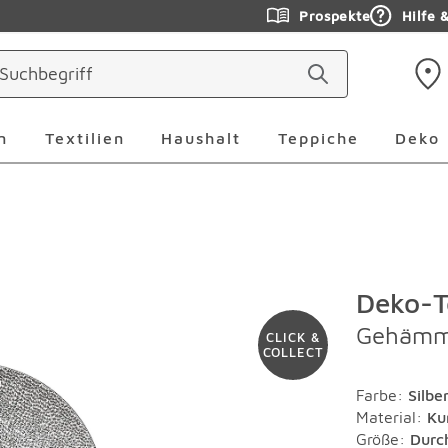
Prospekte
Hilfe 
ringen
Leuchten Überspringen
Textilien Überspringen
Haushalt Überspringen
Teppiche Ü
n
Textilien
Haushalt
Teppiche
Deko
Deko-T
Gehämm
CLICK &
COLLECT
Farbe
:
Silbe
Material
:
Ku
Größe:
Durc