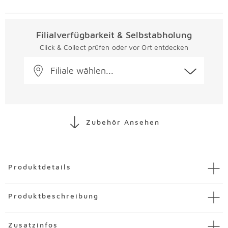
Filialverfügbarkeit & Selbstabholung
Click & Collect prüfen oder vor Ort entdecken
Filiale wählen...
Zubehör Ansehen
Überspringen
Produktdetails
Artikel
Couchtisch Nordic
Produktbeschreibung
Artikelnummer
3309212-00002
Marke
INNOVATION LIVING
Der Couchtisch Nordic überzeugt mit einem stilsicheren
Zusatzinfos