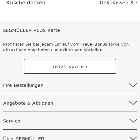
Kuscheldecken
Dekokissen & -
SEGMÜLLER PLUS Karte
Profitieren Sie bei jedem Einkauf vom
Treue-Bonus
sowie von
attraktiven Angeboten
und
exklusiven Vorteilen
.
Jetzt sparen
Ihre Bestellungen Überspringen
Ihre Bestellungen
Online Versandkosten
Angebote & Aktionen Überspringen
Angebote & Aktionen
Online Zahlungsarten
Abverkauf
Service Überspringen
Service
Auftragsauskunft Filialen
Prospekte
Beratungstermin Möbel
Über SEGMÜLLER Überspringen
Über SEGMÜLLER
Kostenlose Online Retoure