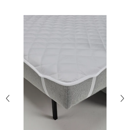
Kostenlose Retoure per Großpaket
Überspringen
Ihr Wunschartikel gefällt Ihnen nicht oder weist Mängel
auf? Kein Problem. Senden Sie ihn bitte mit dem Ihrer
Lieferung beigefügten Retourenaufkleber an uns zurück.
Einzelheiten hierzu finden Sie direkt in unseren
AGB
.