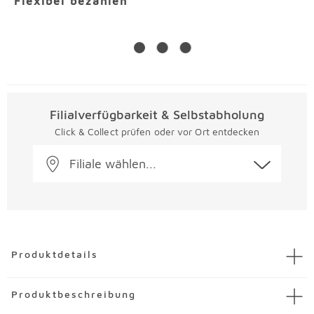
Flexibel bezahlen
Filialverfügbarkeit & Selbstabholung
Click & Collect prüfen oder vor Ort entdecken
Filiale wählen...
Überspringen
Produktdetails
Artikel
Connect Connect Smart Grilling Hub
Produktbeschreibung
Artikelnummer
3474872-00000