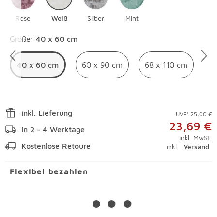
Rose
Weiß
Silber
Mint
Überspringen
Größe
:
40 x 60 cm
40 x 60 cm
60 x 90 cm
68 x 110 cm
inkl. Lieferung
UVP* 25,00 €
23,69 €
in 2 - 4 Werktage
inkl. MwSt.
Kostenlose Retoure
inkl.
Versand
Flexibel bezahlen