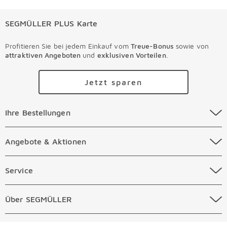
SEGMÜLLER PLUS Karte
Profitieren Sie bei jedem Einkauf vom
Treue-Bonus
sowie von
attraktiven Angeboten
und
exklusiven Vorteilen
.
Jetzt sparen
Ihre Bestellungen Überspringen
Ihre Bestellungen
Online Versandkosten
Angebote & Aktionen Überspringen
Angebote & Aktionen
Online Zahlungsarten
Abverkauf
Service Überspringen
Service
Auftragsauskunft Filialen
Prospekte
Beratungstermin Möbel
Über SEGMÜLLER Überspringen
Über SEGMÜLLER
Kostenlose Online Retoure
Tiefpreis
Beratungstermin Küchen
Standorte
Überspringen