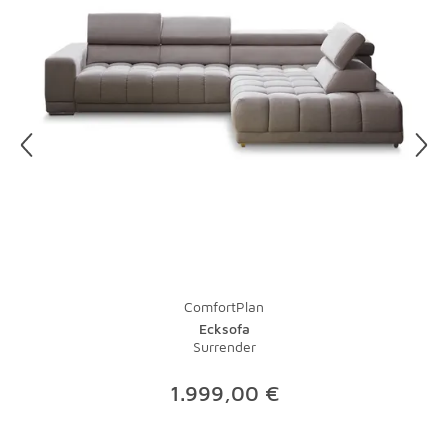
Unsere Mitarbeiter organisieren gerne für Sie die
Abholung Ihrer Artikel. Einzelheiten hierzu finden Sie in
unseren
AGB
.
ComfortPlan
Ecksofa
Surrender
1.999,00 €