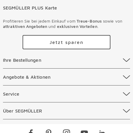
SEGMÜLLER PLUS Karte
Profitieren Sie bei jedem Einkauf vom
Treue-Bonus
sowie von
attraktiven Angeboten
und
exklusiven Vorteilen
.
Jetzt sparen
Ihre Bestellungen Überspringen
Ihre Bestellungen
Online Versandkosten
Angebote & Aktionen Überspringen
Angebote & Aktionen
Online Zahlungsarten
Abverkauf
Service Überspringen
Service
Auftragsauskunft Filialen
Prospekte
Beratungstermin Möbel
Über SEGMÜLLER Überspringen
Über SEGMÜLLER
Kostenlose Online Retoure
Tiefpreis
Beratungstermin Küchen
Standorte
Überspringen
Newsletter
Kontakt