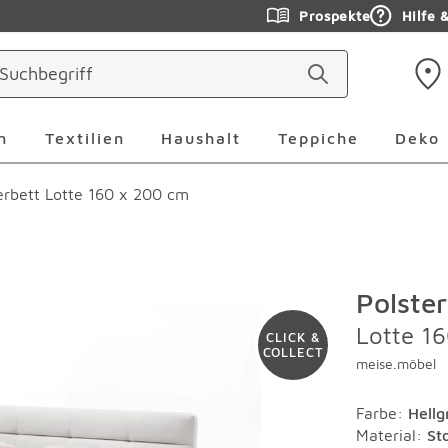
Prospekte
Hilfe 
ringen
Leuchten Überspringen
Textilien Überspringen
Haushalt Überspringen
Teppiche Ü
n
Textilien
Haushalt
Teppiche
Deko
erbett Lotte 160 x 200 cm
Polster
Lotte 1
CLICK &
COLLECT
meise.möbel
Farbe
:
Hellg
Material
:
St