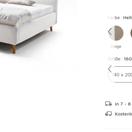
Überspring
Farbe
:
Hel
Beige
Überspring
Größe
:
160
140 x 20
in 7 - 
Kostenl