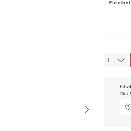
Flexibe
Menge
1
Fili
Click