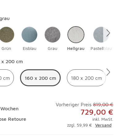
en
lgrau
Grün
Eisblau
Grau
Hellgrau
Pastellblau
en
 x 200 cm
0 cm
160 x 200 cm
180 x 200 cm
Vorheriger Preis
819,00 €
8 Wochen
729,00 €
ose Retoure
inkl. MwSt.
zzgl. 59,99 €
Versand