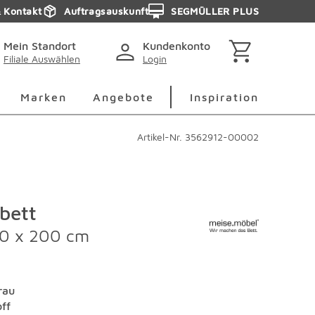
& Kontakt
Auftragsauskunft
SEGMÜLLER PLUS
Mein Standort
Kundenkonto
Filiale Auswählen
Login
berspringen
Deko Überspringen
Marken Überspringen
Inspirati
Marken
Angebote
Inspiration
Artikel-Nr.
3562912-00002
bett
60 x 200 cm
rau
off