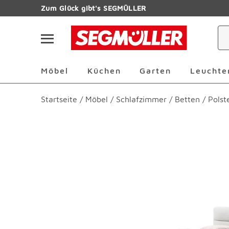
Zum Hauptinhalt
Zum Glück gibt's SEGMÜLLER
Navigation überspringen
Möbel Überspringen
Küchen Überspringen
Garten Übersp
Möbel
Küchen
Garten
Leuchte
Startseite
/
Möbel
/
Schlafzimmer
/
Betten
/
Polst
Produktbilder überspringen