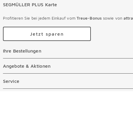
SEGMÜLLER PLUS Karte
Profitieren Sie bei jedem Einkauf vom
Treue-Bonus
sowie von
attr
Jetzt sparen
Ihre Bestellungen
Ihre Bestellungen Überspringen
Online Versandkosten
Angebote & Aktionen
Angebote & Aktionen Überspringen
Online Zahlungsarten
Abverkauf
Service
Service Überspringen
Auftragsauskunft Filialen
Prospekte
Beratungstermin Möbel
Über SEGMÜLLER
Über SEGMÜLLER Überspringen
Kostenlose Online Retoure
Tiefpreis
Beratungstermin Küchen
Standorte
Überspringen
Newsletter
Kontakt
Restaurants
Gutscheine verschenken