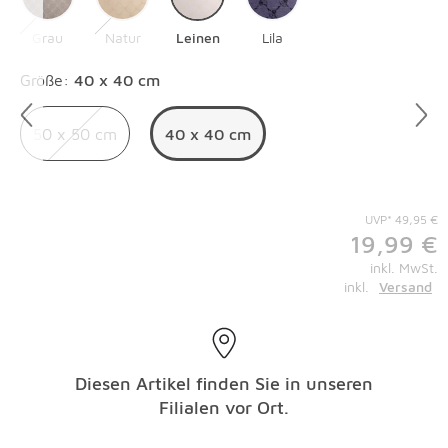
Grau
Natur
Leinen
Lila
Überspringen
Größe
:
40 x 40 cm
50 x 50 cm
40 x 40 cm
UVP* 49,95 €
19,99 €
inkl. MwSt.
inkl.
Versand
Diesen Artikel finden Sie in unseren
Filialen vor Ort.