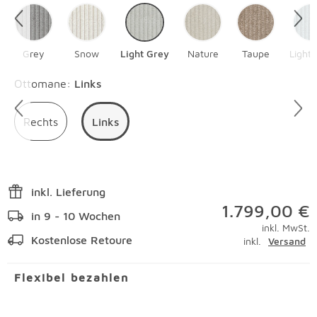
Grey
Snow
Light Grey
Nature
Taupe
Light 
Überspringen
Ottomane
:
Links
Rechts
Links
inkl. Lieferung
1.799,00 €
in 9 - 10 Wochen
inkl. MwSt.
Kostenlose Retoure
inkl.
Versand
Flexibel bezahlen