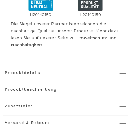
H20140150
H20140150
Die Siegel unserer Partner kennzeichnen die
nachhaltige Qualität unserer Produkte. Mehr dazu
lesen Sie auf unserer Seite zu
Umweltschutz und
Nachhaltigkeit
.
Überspringen
Produktdetails
Artikel
Ecksofa Pisa
Produktbeschreibung
Artikelnummer
3716534-00001
Marke
Sormani
Das Ecksofa Pisa der Marke Sormani lädt zum
Zusatzinfos
Material
Cord
Entspannen und Ausruhen ein. Dank der verstellbaren
Kopfstützen und der breiten Sitzflächen bietet die
Flachgewebe sind Stoffe, bei deren Herstellung sich zwei
Merkmale
Versand & Retoure
Eckcouch einen hervorragenden Komfort. Darüber hinaus
Fadengruppen rechtwinklig überkreuzen. Der
Ecksofa besteht aus Ottomane links (7111), 2-Sitzer