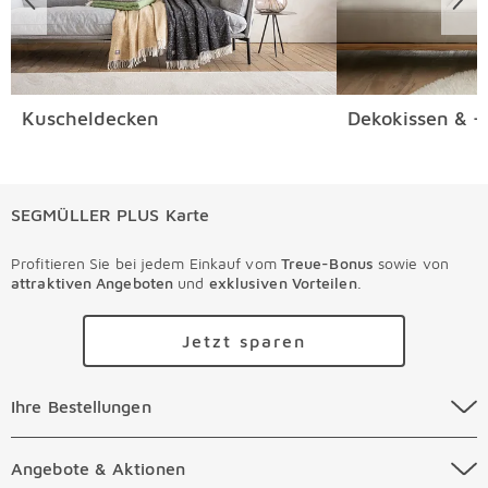
Kuscheldecken
Dekokissen & -
SEGMÜLLER PLUS Karte
Profitieren Sie bei jedem Einkauf vom
Treue-Bonus
sowie von
attraktiven Angeboten
und
exklusiven Vorteilen
.
Jetzt sparen
Ihre Bestellungen Überspringen
Ihre Bestellungen
Online Versandkosten
Angebote & Aktionen Überspringen
Angebote & Aktionen