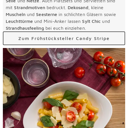
Seile
und
Netze
. Auch Platzsets und Servietten sind
mit
Strandmotiven
bedruckt.
Dekosand
, kleine
Muscheln
und
Seesterne
in schlichten Gläsern sowie
Leuchttürme
und Mini-Anker lassen
Sylt Chic
und
Strandhausfeeling
bei euch einziehen.
Zum Frühstücksteller Candy Stripe