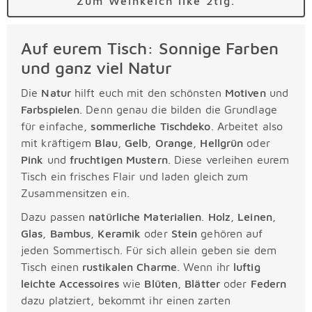
Zum Weinkelch like 2tlg.
Auf eurem Tisch: Sonnige Farben
und ganz viel Natur
Die
Natur
hilft euch mit den schönsten
Motiven
und
Farbspielen
. Denn genau die bilden die Grundlage
für einfache,
sommerliche Tischdeko
. Arbeitet also
mit kräftigem
Blau
,
Gelb
,
Orange
,
Hellgrün
oder
Pink
und
fruchtigen Mustern
. Diese verleihen eurem
Tisch ein frisches Flair und laden gleich zum
Zusammensitzen ein.
Dazu passen
natürliche Materialien
.
Holz
,
Leinen
,
Glas
,
Bambus
,
Keramik
oder
Stein
gehören auf
jeden Sommertisch. Für sich allein geben sie dem
Tisch einen
rustikalen Charme
. Wenn ihr
luftig
leichte Accessoires
wie
Blüten
,
Blätter
oder
Federn
dazu platziert, bekommt ihr einen zarten