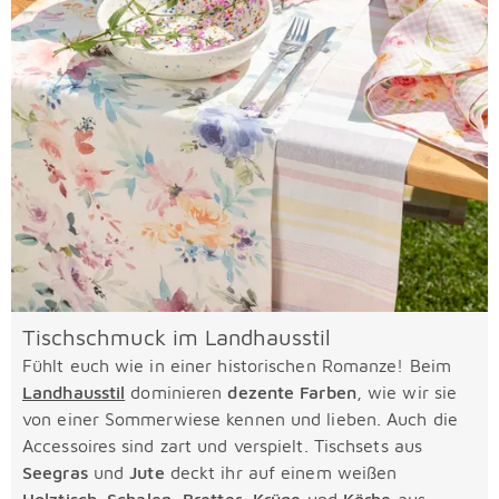
Tischschmuck im Landhausstil
Fühlt euch wie in einer historischen Romanze! Beim
Landhausstil
dominieren
dezente Farben
, wie wir sie
von einer Sommerwiese kennen und lieben. Auch die
Accessoires sind zart und verspielt. Tischsets aus
Seegras
und
Jute
deckt ihr auf einem weißen
Holztisch
.
Schalen
,
Bretter
,
Krüge
und
Körbe
aus