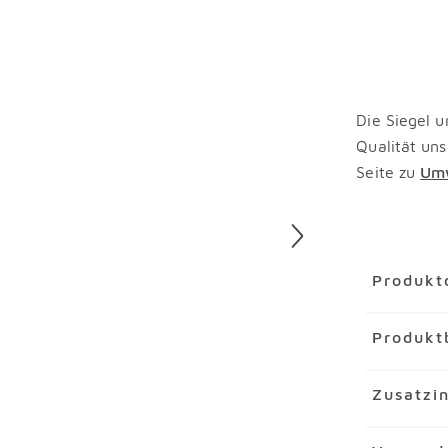
Die Siegel u
Qualität uns
Seite zu
Umw
Überspring
Produkt
Artikel
Sid
Produkt
Artikelnu
Marke
Paid
Mit seinem
Zusatzi
Material
D
Sideboard 
Darüber hi