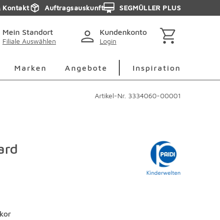
& Kontakt
Auftragsauskunft
SEGMÜLLER PLUS
Mein Standort
Kundenkonto
Filiale Auswählen
Login
berspringen
Deko Überspringen
Marken Überspringen
Inspirati
Marken
Angebote
Inspiration
Artikel-Nr.
3334060-00001
ard
kor