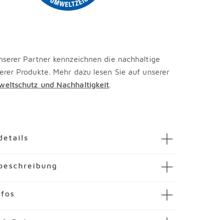
nserer Partner kennzeichnen die nachhaltige
erer Produkte. Mehr dazu lesen Sie auf unserer
eltschutz und Nachhaltigkeit
.
en
details
eboard Sten
beschreibung
mmer
3334060-00001
i
 modernen und stilsicheren Design setzt das
nfos
ekor
Sten aus dem Hause Paidi optische Akzente.
naus stellt Ihnen diese Kommode praktischen