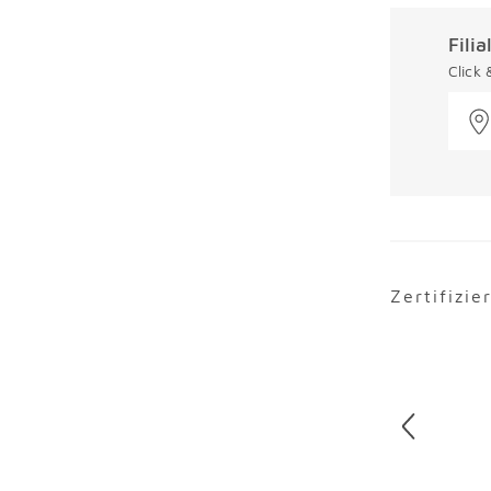
Fili
Click
Zertifizie
Überspring