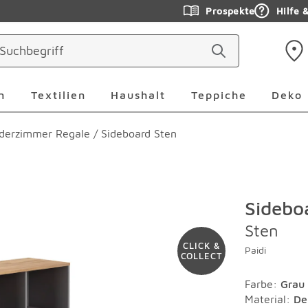
Prospekte
Hilfe 
ringen
Leuchten Überspringen
Textilien Überspringen
Haushalt Überspringen
Teppiche Ü
n
Textilien
Haushalt
Teppiche
Deko
derzimmer Regale
/
Sideboard Sten
Sidebo
Sten
CLICK &
Paidi
COLLECT
Farbe
:
Grau
Material
:
De