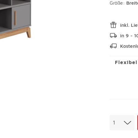
Größe:
Brei
inkl. Li
in 9 - 
Kostenl
Flexibe
Menge
1