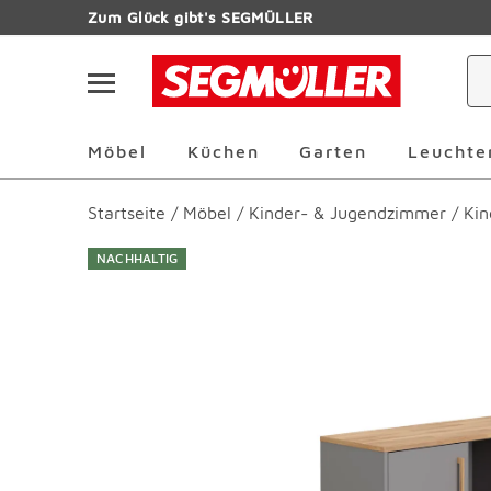
Zum Hauptinhalt
Zum Glück gibt's SEGMÜLLER
Navigation überspringen
Möbel Überspringen
Küchen Überspringen
Garten Übersp
Möbel
Küchen
Garten
Leuchte
Startseite
/
Möbel
/
Kinder- & Jugendzimmer
/
Kin
NACHHALTIG
Produktbilder überspringen