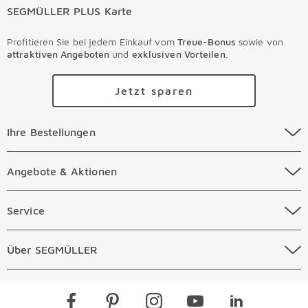
SEGMÜLLER PLUS Karte
Profitieren Sie bei jedem Einkauf vom
Treue-Bonus
sowie von
attraktiven Angeboten
und
exklusiven Vorteilen
.
Jetzt sparen
Ihre Bestellungen Überspringen
Ihre Bestellungen
Online Versandkosten
Angebote & Aktionen Überspringen
Angebote & Aktionen
Online Zahlungsarten
Abverkauf
Service Überspringen
Service
Auftragsauskunft Filialen
Prospekte
Beratungstermin Möbel
Über SEGMÜLLER Überspringen
Über SEGMÜLLER
Kostenlose Online Retoure
Tiefpreis
Beratungstermin Küchen
Standorte
Überspringen
Newsletter
Kontakt