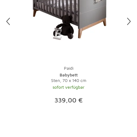
im Dunkeln putzen müssen, legen Sie Ihre Putzaktion am
besten auf einen sonnigen Tag.
Und zu guter Letzt: Bei Teppichen übernimmt natürlich
ein Staubsauger mit Bürste die tägliche Pflege.
Lauwarmes Wasser und ein wenig Feinwaschmittel
nehmen Flecken schnell den Schrecken. Bei stärkeren
Verschmutzungen sollte der Fachmann ran - eine
Investition, die sich gerade bei hochwertigen Teppichen
lohnt.
Paidi
Babybett
Sten, 70 x 140 cm
sofort verfügbar
339,00 €