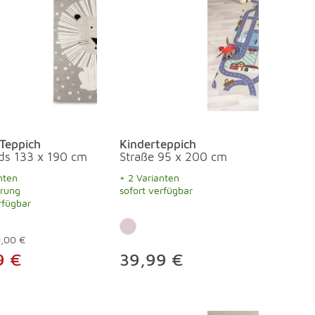
Teppich
Kinderteppich
ids 133 x 190 cm
Straße 95 x 200 cm
nten
+ 2 Varianten
erung
sofort verfügbar
rfügbar
9,00 €
9 €
39,99 €