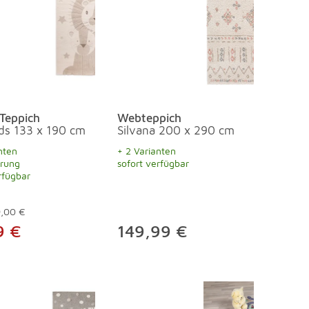
Teppich
Webteppich
ids 133 x 190 cm
Silvana 200 x 290 cm
nten
+ 2 Varianten
erung
sofort verfügbar
rfügbar
9,00 €
9 €
149,99 €