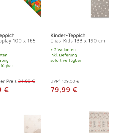
eppich
Kinder-Teppich
oplay 100 x 165
Elias-Kids 133 x 190 cm
+ 2 Varianten
nten
inkl. Lieferung
erung
sofort verfügbar
rfügbar
er Preis
34,99 €
UVP*
109,00 €
9 €
79,99 €