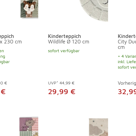
eppich
Kinderteppich
Kindert
 x 230 cm
Wildlife Ø 120 cm
City Du
cm
en
sofort verfügbar
ung
+ 4 Varia
ügbar
inkl. Lief
sofort ve
00 €
UVP*
44,99 €
Vorherig
 €
29,99 €
32,9