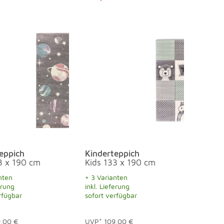
eppich
Kinderteppich
3 x 190 cm
Kids 133 x 190 cm
nten
+ 3 Varianten
erung
inkl. Lieferung
rfügbar
sofort verfügbar
9,00 €
UVP*
109,00 €