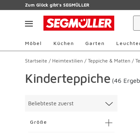
Zum Hauptinhalt
Zum Glück gibt's SEGMÜLLER
Navigation überspringen
Möbel Überspringen
Küchen Überspringen
Garten Übersp
Möbel
Küchen
Garten
Leuchte
Startseite
/
Heimtextilien
/
Teppiche & Matten
/
T
Kinderteppiche
(46 Ergeb
Überspringen
Liste üb
Beliebteste zuerst
Größe