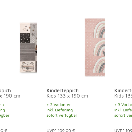
ppich
Kinderteppich
Kindert
 x 190 cm
Kids 133 x 190 cm
Kids 13
en
+ 3 Varianten
+ 3 Varia
ung
inkl. Lieferung
inkl. Lief
ügbar
sofort verfügbar
sofort ve
00 €
UVP*
109,00 €
UVP*
10