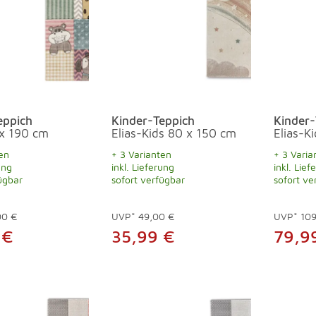
eppich
Kinder-Teppich
Kinder-
 x 190 cm
Elias-Kids 80 x 150 cm
Elias-K
en
+ 3 Varianten
+ 3 Varia
ung
inkl. Lieferung
inkl. Lief
ügbar
sofort verfügbar
sofort ve
00 €
UVP*
49,00 €
UVP*
10
 €
35,99 €
79,9