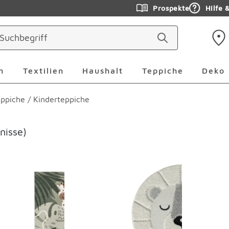
Prospekte
Hilfe 
ringen
Leuchten Überspringen
Textilien Überspringen
Haushalt Überspringen
Teppiche Ü
n
Textilien
Haushalt
Teppiche
Deko
eppiche
/
Kinderteppiche
nisse)
erspringen