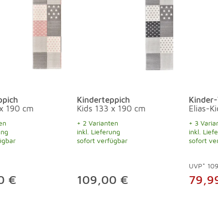
ppich
Kinderteppich
Kinder-
 x 190 cm
Kids 133 x 190 cm
Elias-K
en
+ 2 Varianten
+ 3 Varia
ung
inkl. Lieferung
inkl. Lief
ügbar
sofort verfügbar
sofort ve
UVP*
10
0 €
109,00 €
79,9