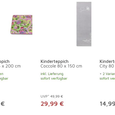
ppich
Kinderteppich
Kindert
5 x 200 cm
Coccole 80 x 150 cm
City 80
en
inkl. Lieferung
+ 2 Varia
ügbar
sofort verfügbar
sofort ve
UVP*
49,99 €
 €
29,99 €
14,9