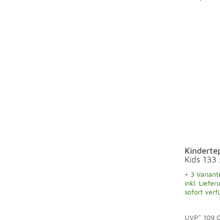
Kinderte
Kids 133
+ 3 Variant
inkl. Liefer
sofort verf
UVP*
109,