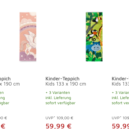
ppich
Kinder-Teppich
Kinder-
 x 190 cm
Kids 133 x 190 cm
Kids 13
en
+ 3 Varianten
+ 3 Varia
ung
inkl. Lieferung
inkl. Lief
ügbar
sofort verfügbar
sofort ve
00 €
UVP*
109,00 €
UVP*
10
 €
59,99 €
59,9