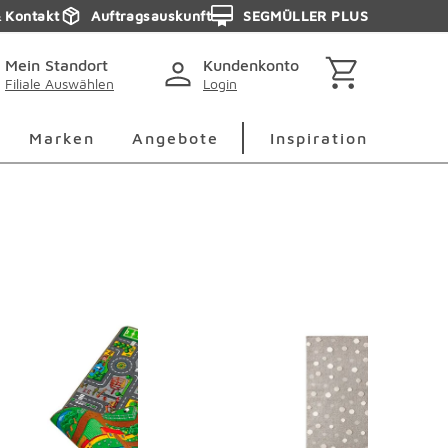
& Kontakt
Auftragsauskunft
SEGMÜLLER PLUS
Mein Standort
Kundenkonto
Filiale Auswählen
Login
berspringen
Deko Überspringen
Marken Überspringen
Inspirati
Marken
Angebote
Inspiration