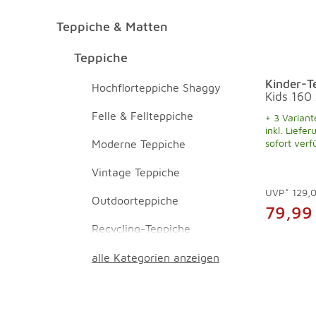
Teppiche & Matten
Teppiche & Matten Überspringen
Teppiche Überspringen
Teppiche
Kinder-T
Hochflorteppiche Shaggy
Kids 160
Felle & Fellteppiche
+ 3 Variant
inkl. Liefer
sofort verf
Moderne Teppiche
Vintage Teppiche
UVP*
129,
Outdoorteppiche
79,99
Recycling-Teppiche
alle Kategorien anzeigen