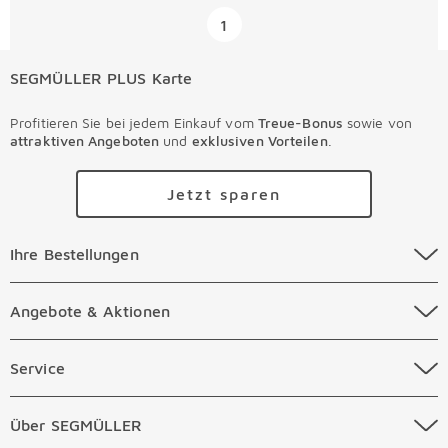
Überspringen
1
SEGMÜLLER PLUS Karte
Profitieren Sie bei jedem Einkauf vom
Treue-Bonus
sowie von
attraktiven Angeboten
und
exklusiven Vorteilen
.
Jetzt sparen
Ihre Bestellungen Überspringen
Ihre Bestellungen
Online Versandkosten
Angebote & Aktionen Überspringen
Angebote & Aktionen
Online Zahlungsarten
Abverkauf
Service Überspringen
Service
Auftragsauskunft Filialen
Prospekte
Beratungstermin Möbel
Über SEGMÜLLER Überspringen
Über SEGMÜLLER
Kostenlose Online Retoure
Tiefpreis