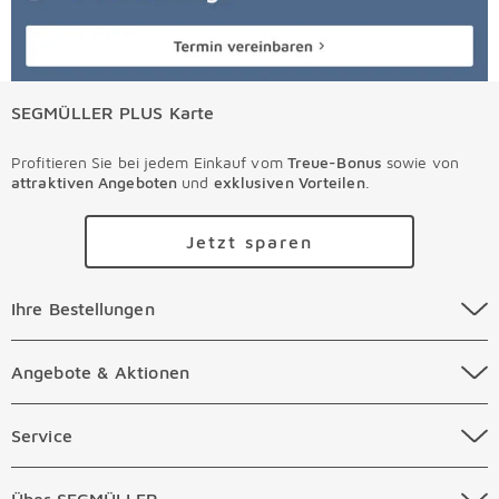
SEGMÜLLER PLUS Karte
Profitieren Sie bei jedem Einkauf vom
Treue-Bonus
sowie von
attraktiven Angeboten
und
exklusiven Vorteilen
.
Jetzt sparen
Ihre Bestellungen Überspringen
Ihre Bestellungen
Online Versandkosten
Angebote & Aktionen Überspringen
Angebote & Aktionen
Online Zahlungsarten
Abverkauf
Service Überspringen
Service
Auftragsauskunft Filialen
Prospekte
Beratungstermin Möbel
Über SEGMÜLLER Überspringen
Über SEGMÜLLER