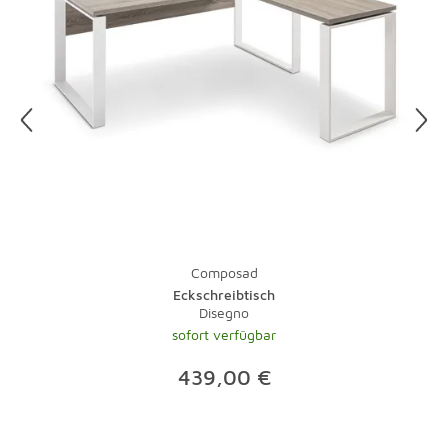
Unsere Mitarbeiter organisieren gerne für Sie die
Abholung Ihrer Artikel. Einzelheiten hierzu finden Sie in
unseren
AGB
.
Composad
Eckschreibtisch
Disegno
sofort verfügbar
439,00 €