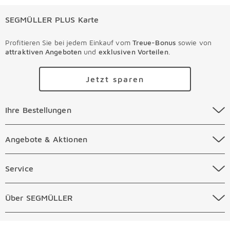
SEGMÜLLER PLUS Karte
Profitieren Sie bei jedem Einkauf vom
Treue-Bonus
sowie von
attraktiven Angeboten
und
exklusiven Vorteilen
.
Jetzt sparen
Ihre Bestellungen Überspringen
Ihre Bestellungen
Online Versandkosten
Angebote & Aktionen Überspringen
Angebote & Aktionen
Online Zahlungsarten
Abverkauf
Service Überspringen
Service
Auftragsauskunft Filialen
Prospekte
Beratungstermin Möbel
Über SEGMÜLLER Überspringen
Über SEGMÜLLER
Kostenlose Online Retoure
Tiefpreis
Beratungstermin Küchen
Standorte
Überspringen
Newsletter