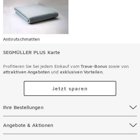
Antirutschmatten
SEGMÜLLER PLUS Karte
Profitieren Sie bei jedem Einkauf vom
Treue-Bonus
sowie von
attraktiven Angeboten
und
exklusiven Vorteilen
.
Jetzt sparen
Ihre Bestellungen Überspringen
Ihre Bestellungen
Online Versandkosten
Angebote & Aktionen Überspringen
Angebote & Aktionen
Online Zahlungsarten
Abverkauf