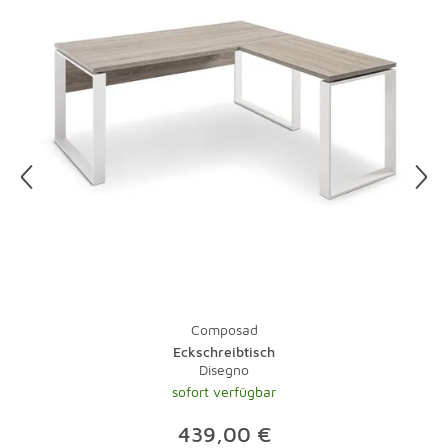
zerstören die Lackschicht. Gewachste Kommoden und
Tische sind empfindlich, also am besten nur mit
entsprechender Pflege behandeln.
Glas und Kunststoff sind superpflegeleicht. Auch wenn
man Flecken auf Glas schnell sieht: Sie sind dank eines
entsprechenden Reinigers schnell wieder weg. Das gute
alte Zeitungspapier kann mit speziellen Poliertüchern
übrigens immer noch locker mithalten.
Composad
Eckschreibtisch
Disegno
sofort verfügbar
439,00 €