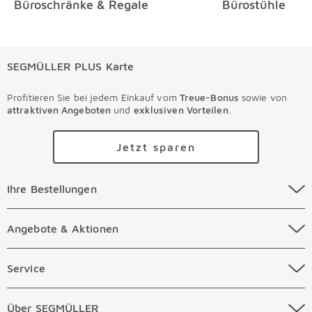
Büroschränke & Regale
Bürostühle
SEGMÜLLER PLUS Karte
Profitieren Sie bei jedem Einkauf vom
Treue-Bonus
sowie von
attraktiven Angeboten
und
exklusiven Vorteilen
.
Jetzt sparen
Ihre Bestellungen Überspringen
Ihre Bestellungen
Online Versandkosten
Angebote & Aktionen Überspringen
Angebote & Aktionen
Online Zahlungsarten
Abverkauf
Service Überspringen
Service
Auftragsauskunft Filialen
Prospekte
Beratungstermin Möbel
Über SEGMÜLLER Überspringen
Über SEGMÜLLER
Kostenlose Online Retoure