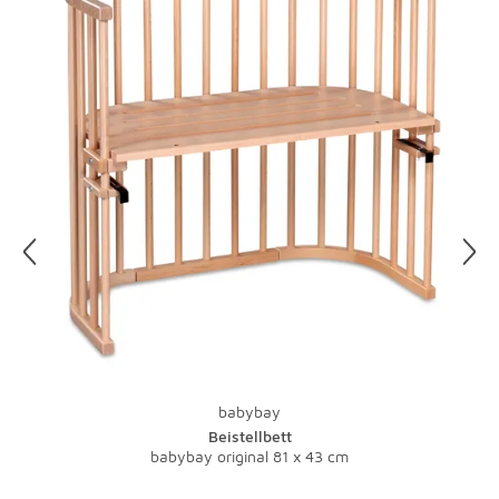
sofort entfernen. Vorsicht bei Leinen, hier verursacht
Wasser Ränder.
Etwas Salzwasser und ein Schuss Essig ergeben ein tolles
Putzmittel für Ihre Lampen. Gegen fettige
Küchenleuchten hilft ein Spritzer Spülmittel. Vorsicht, vor
der Reinigung sollten Sie immer den Stecker ziehen, denn
Wasser und Strom vertragen sich nicht. Damit Sie nicht
im Dunkeln putzen müssen, legen Sie Ihre Putzaktion am
besten auf einen sonnigen Tag.
Und zu guter Letzt: Bei Teppichen übernimmt natürlich
ein Staubsauger mit Bürste die tägliche Pflege.
Lauwarmes Wasser und ein wenig Feinwaschmittel
nehmen Flecken schnell den Schrecken. Bei stärkeren
Verschmutzungen sollte der Fachmann ran - eine
Investition, die sich gerade bei hochwertigen Teppichen
babybay
lohnt.
Beistellbett
babybay original 81 x 43 cm