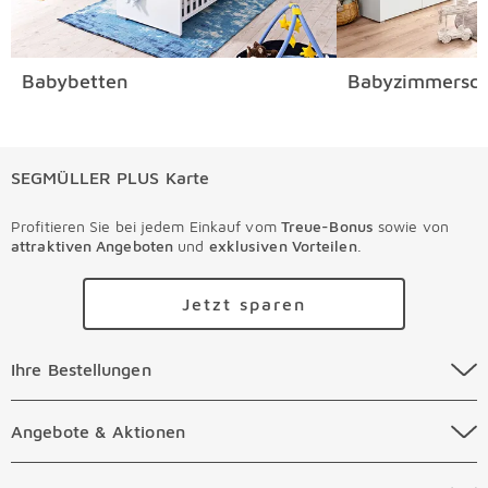
Babybetten
Babyzimmersch
SEGMÜLLER PLUS Karte
Profitieren Sie bei jedem Einkauf vom
Treue-Bonus
sowie von
attraktiven Angeboten
und
exklusiven Vorteilen
.
Jetzt sparen
Ihre Bestellungen Überspringen
Ihre Bestellungen
Online Versandkosten
Angebote & Aktionen Überspringen
Angebote & Aktionen
Online Zahlungsarten
Abverkauf