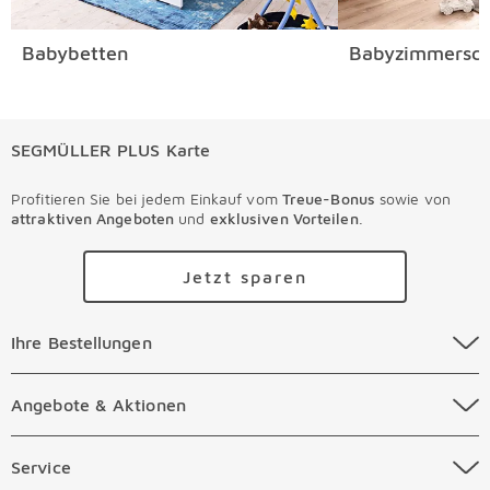
Babybetten
Babyzimmersch
SEGMÜLLER PLUS Karte
Profitieren Sie bei jedem Einkauf vom
Treue-Bonus
sowie von
attraktiven Angeboten
und
exklusiven Vorteilen
.
Jetzt sparen
Ihre Bestellungen Überspringen
Ihre Bestellungen
Online Versandkosten
Angebote & Aktionen Überspringen
Angebote & Aktionen
Online Zahlungsarten
Abverkauf
Service Überspringen
Service
Auftragsauskunft Filialen