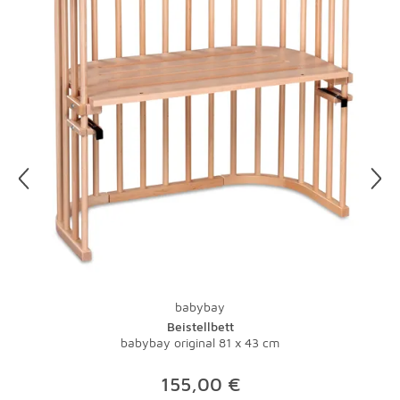
Alle anderen Polstermöbel einfach absaugen und Flecken
sofort entfernen. Vorsicht bei Leinen, hier verursacht
Wasser Ränder.
Etwas Salzwasser und ein Schuss Essig ergeben ein tolles
Putzmittel für Ihre Lampen. Gegen fettige
Küchenleuchten hilft ein Spritzer Spülmittel. Vorsicht, vor
der Reinigung sollten Sie immer den Stecker ziehen, denn
Wasser und Strom vertragen sich nicht. Damit Sie nicht
im Dunkeln putzen müssen, legen Sie Ihre Putzaktion am
besten auf einen sonnigen Tag.
Und zu guter Letzt: Bei Teppichen übernimmt natürlich
ein Staubsauger mit Bürste die tägliche Pflege.
Lauwarmes Wasser und ein wenig Feinwaschmittel
babybay
nehmen Flecken schnell den Schrecken. Bei stärkeren
Beistellbett
Verschmutzungen sollte der Fachmann ran - eine
babybay original 81 x 43 cm
Investition, die sich gerade bei hochwertigen Teppichen
lohnt.
155,00 €