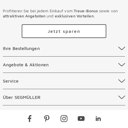
Profitieren Sie bei jedem Einkauf vom
Treue-Bonus
sowie von
attraktiven Angeboten
und
exklusiven Vorteilen
.
Jetzt sparen
Ihre Bestellungen Überspringen
Ihre Bestellungen
Online Versandkosten
Angebote & Aktionen Überspringen
Angebote & Aktionen
Online Zahlungsarten
Abverkauf
Service Überspringen
Service
Auftragsauskunft Filialen
Prospekte
Beratungstermin Möbel
Über SEGMÜLLER Überspringen
Über SEGMÜLLER
Kostenlose Online Retoure
Tiefpreis
Beratungstermin Küchen
Standorte
Überspringen
Newsletter
Kontakt
Restaurants
Gutscheine verschenken