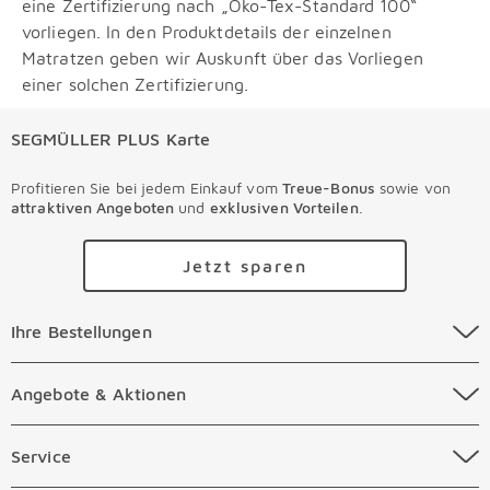
eine Zertifizierung nach „Öko-Tex-Standard 100“
vorliegen. In den Produktdetails der einzelnen
Matratzen geben wir Auskunft über das Vorliegen
einer solchen Zertifizierung.
SEGMÜLLER PLUS Karte
Profitieren Sie bei jedem Einkauf vom
Treue-Bonus
sowie von
attraktiven Angeboten
und
exklusiven Vorteilen
.
Jetzt sparen
Ihre Bestellungen Überspringen
Ihre Bestellungen
Online Versandkosten
Angebote & Aktionen Überspringen
Angebote & Aktionen
Online Zahlungsarten
Abverkauf
Service Überspringen
Service
Auftragsauskunft Filialen
Prospekte