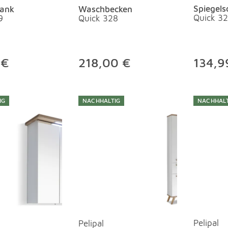
Spiegels
rank
Waschbecken
Quick 3
9
Quick 328
 €
218,00 €
134,9
IG
NACHHALTIG
NACHHALT
Pelipal
Pelipal