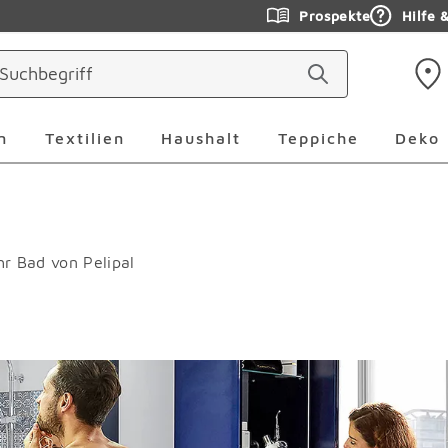
Prospekte
Hilfe 
ringen
Leuchten Überspringen
Textilien Überspringen
Haushalt Überspringen
Teppiche Ü
n
Textilien
Haushalt
Teppiche
Deko
Ihr Bad von Pelipal