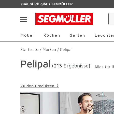
Zum Hauptinhalt
Zum Glück gibt's SEGMÜLLER
Navigation überspringen
Möbel Überspringen
Küchen Überspringen
Garten Übersp
Möbel
Küchen
Garten
Leuchte
Startseite
/
Marken
/
Pelipal
Pelipal
(213 Ergebnisse)
Alles für 
Zu den Produkten ⤸