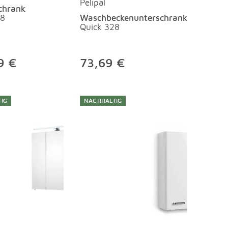
Pelipal
chrank
28
Waschbeckenunterschrank
Quick 328
9 €
73,69 €
IG
NACHHALTIG