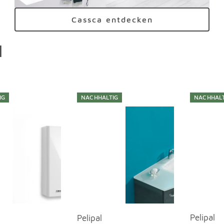
Cassca entdecken
l
erspringen
IG
NACHHALTIG
NACHHALT
Pelipal
Pelipal