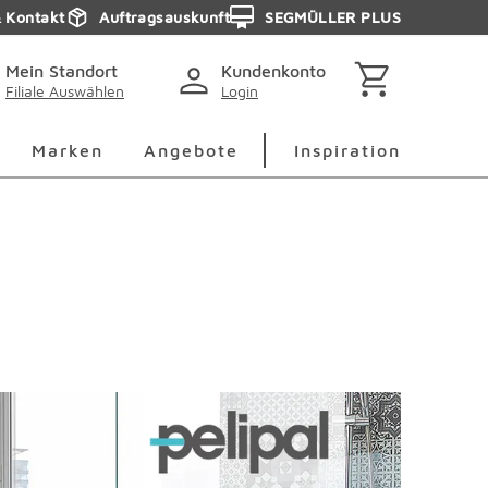
& Kontakt
Auftragsauskunft
SEGMÜLLER PLUS
Mein Standort
Kundenkonto
Filiale Auswählen
Login
berspringen
Deko Überspringen
Marken Überspringen
Inspirati
Marken
Angebote
Inspiration