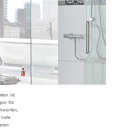
ken ist
pür für
ntworfen,
tolle
seren