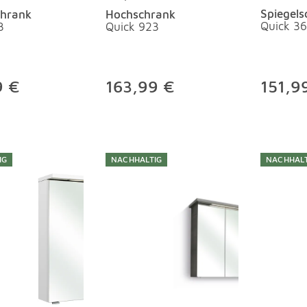
Spiegels
chrank
Hochschrank
Quick 3
3
Quick 923
9 €
163,99 €
151,9
IG
NACHHALTIG
NACHHALT