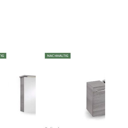
IG
NACHHALTIG