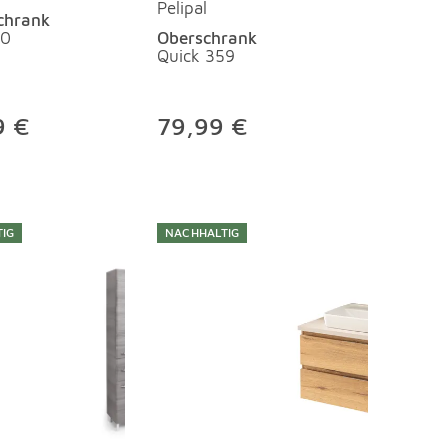
Pelipal
chrank
60
Oberschrank
Quick 359
9 €
79,99 €
IG
NACHHALTIG