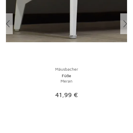
Glas und Kunststoff sind superpflegeleicht. Auch wenn
man Flecken auf Glas schnell sieht: Sie sind dank eines
entsprechenden Reinigers schnell wieder weg. Das gute
alte Zeitungspapier kann mit speziellen Poliertüchern
übrigens immer noch locker mithalten.
Mäusbacher
Füße
Meran
41,99 €