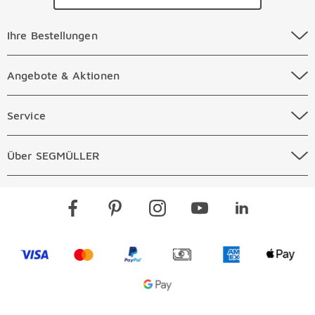
Ihre Bestellungen Überspringen
Ihre Bestellungen
Online Versandkosten
Angebote & Aktionen Überspringen
Angebote & Aktionen
Online Zahlungsarten
Abverkauf
Service Überspringen
Service
Auftragsauskunft Filialen
Prospekte
Beratungstermin Möbel
Über SEGMÜLLER Überspringen
Über SEGMÜLLER
Kostenlose Online Retoure
Tiefpreis
Beratungstermin Küchen
Standorte
Überspringen
Newsletter
Kontakt
Restaurants
Gutscheine verschenken
Kontaktformular
Visa
Mastercard
PayPal
Vorkasse
American Expre
Apple 
Jobs & Karriere
SEGMÜLLER PLUS
Services
Google Pay Icon
Über uns
Kataloge
Finanzierung
Vorteile