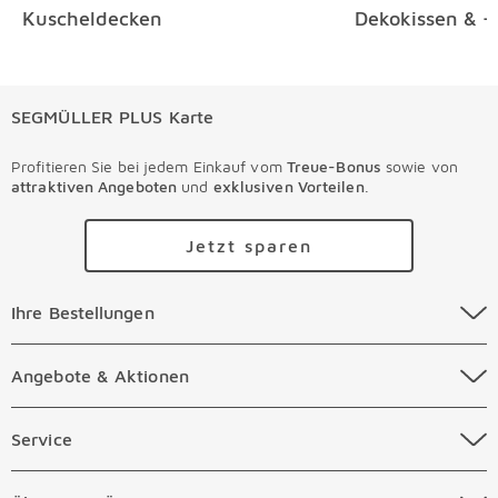
Kuscheldecken
Dekokissen & -
SEGMÜLLER PLUS Karte
Profitieren Sie bei jedem Einkauf vom
Treue-Bonus
sowie von
attraktiven Angeboten
und
exklusiven Vorteilen
.
Jetzt sparen
Ihre Bestellungen Überspringen
Ihre Bestellungen
Online Versandkosten
Angebote & Aktionen Überspringen
Angebote & Aktionen
Online Zahlungsarten
Abverkauf
Service Überspringen
Service
Auftragsauskunft Filialen
Prospekte
Beratungstermin Möbel