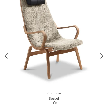
Lieblingsstil einzurichten. Und der soll ja möglichst lange
schön bleiben. Drehen Sie Polsterkissen nach Möglichkeit
immer wieder um, um Abnutzung zu vermeiden. Auch die
Füße sollten Sie immer wieder mal auf einen festen Sitz
kontrollieren.
Für die Reinigung von Stoffbezügen reicht das Absaugen
mit dem Staubsauger, fertig! Da im Wohnzimmer oft
auch mal genascht wird, lassen sich Flecken nicht
vermeiden. Tupfen Sie Ketchup und Cola schnell mit
einem sauberen Tuch ab, lassen Sie bei Rotwein Salz
einwirken. Danach können Sie den Fleck mit einem
feuchten Tuch und einem Spritzer Spülmittel vom
äußeren Rand zur Mitte hin ganz vorsichtig wegreiben.
Hände weg bei Leinen, hier hilft leider nur die chemische
Reinigung.
Conform
Sessel
Life