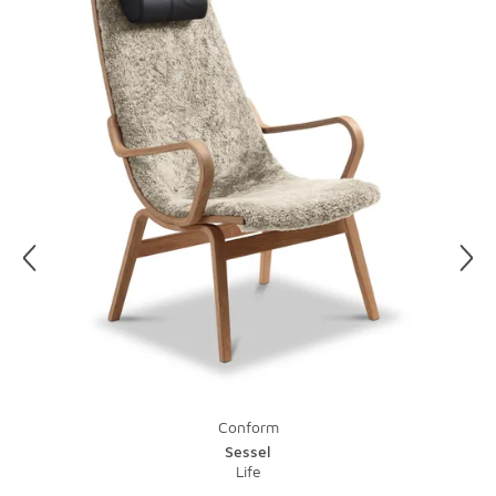
Lieblingsstil einzurichten. Und der soll ja möglichst lange
schön bleiben. Drehen Sie Polsterkissen nach Möglichkeit
immer wieder um, um Abnutzung zu vermeiden. Auch die
Füße sollten Sie immer wieder mal auf einen festen Sitz
kontrollieren.
Für die Reinigung von Stoffbezügen reicht das Absaugen
mit dem Staubsauger, fertig! Da im Wohnzimmer oft
auch mal genascht wird, lassen sich Flecken nicht
vermeiden. Tupfen Sie Ketchup und Cola schnell mit
einem sauberen Tuch ab, lassen Sie bei Rotwein Salz
einwirken. Danach können Sie den Fleck mit einem
feuchten Tuch und einem Spritzer Spülmittel vom
äußeren Rand zur Mitte hin ganz vorsichtig wegreiben.
Hände weg bei Leinen, hier hilft leider nur die chemische
Reinigung.
Conform
Sessel
Life