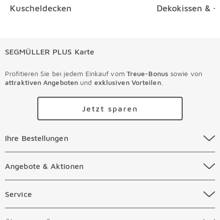
Kuscheldecken
Dekokissen & -
SEGMÜLLER PLUS Karte
Profitieren Sie bei jedem Einkauf vom
Treue-Bonus
sowie von
attraktiven Angeboten
und
exklusiven Vorteilen
.
Jetzt sparen
Ihre Bestellungen Überspringen
Ihre Bestellungen
Online Versandkosten
Angebote & Aktionen Überspringen
Angebote & Aktionen
Online Zahlungsarten
Abverkauf
Service Überspringen
Service
Auftragsauskunft Filialen
Prospekte
Beratungstermin Möbel