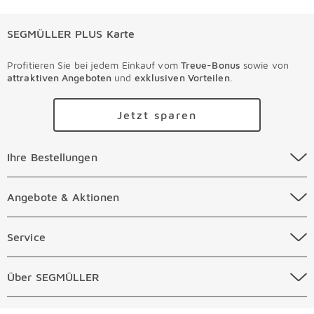
SEGMÜLLER PLUS Karte
Profitieren Sie bei jedem Einkauf vom
Treue-Bonus
sowie von
attraktiven Angeboten
und
exklusiven Vorteilen
.
Jetzt sparen
Ihre Bestellungen Überspringen
Ihre Bestellungen
Online Versandkosten
Angebote & Aktionen Überspringen
Angebote & Aktionen
Online Zahlungsarten
Abverkauf
Service Überspringen
Service
Auftragsauskunft Filialen
Prospekte
Beratungstermin Möbel
Über SEGMÜLLER Überspringen
Über SEGMÜLLER
Kostenlose Online Retoure
Tiefpreis
Beratungstermin Küchen
Standorte