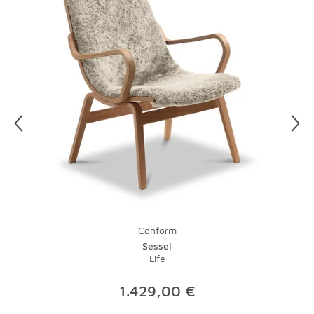
immer wieder um, um Abnutzung zu vermeiden. Auch die
Füße sollten Sie immer wieder mal auf einen festen Sitz
kontrollieren.
Für die Reinigung von Stoffbezügen reicht das Absaugen
mit dem Staubsauger, fertig! Da im Wohnzimmer oft
auch mal genascht wird, lassen sich Flecken nicht
vermeiden. Tupfen Sie Ketchup und Cola schnell mit
einem sauberen Tuch ab, lassen Sie bei Rotwein Salz
einwirken. Danach können Sie den Fleck mit einem
feuchten Tuch und einem Spritzer Spülmittel vom
äußeren Rand zur Mitte hin ganz vorsichtig wegreiben.
Hände weg bei Leinen, hier hilft leider nur die chemische
Reinigung.
Conform
Sessel
Life
1.429,00 €