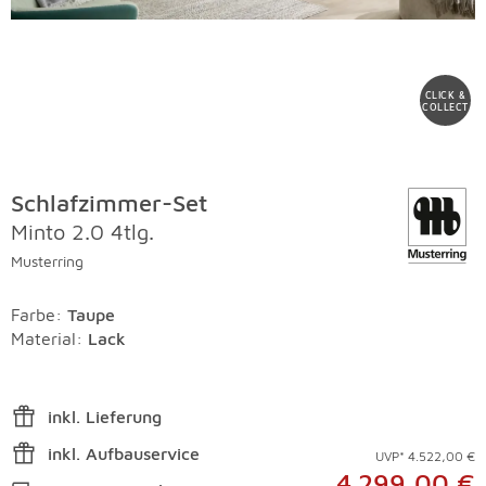
CLICK &
COLLECT
Schlafzimmer-Set
Minto 2.0 4tlg.
Musterring
Farbe
:
Taupe
Material
:
Lack
inkl. Lieferung
inkl. Aufbauservice
UVP* 4.522,00 €
4.299,00 €