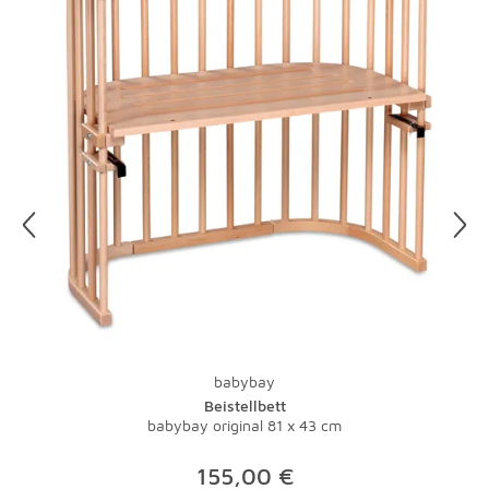
Wasser Ränder.
Etwas Salzwasser und ein Schuss Essig ergeben ein tolles
Putzmittel für Ihre Lampen. Gegen fettige
Küchenleuchten hilft ein Spritzer Spülmittel. Vorsicht, vor
der Reinigung sollten Sie immer den Stecker ziehen, denn
Wasser und Strom vertragen sich nicht. Damit Sie nicht
im Dunkeln putzen müssen, legen Sie Ihre Putzaktion am
besten auf einen sonnigen Tag.
Und zu guter Letzt: Bei Teppichen übernimmt natürlich
ein Staubsauger mit Bürste die tägliche Pflege.
Lauwarmes Wasser und ein wenig Feinwaschmittel
nehmen Flecken schnell den Schrecken. Bei stärkeren
Verschmutzungen sollte der Fachmann ran - eine
Investition, die sich gerade bei hochwertigen Teppichen
babybay
lohnt.
Beistellbett
babybay original 81 x 43 cm
155,00 €