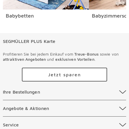
Babybetten
Babyzimmersch
SEGMÜLLER PLUS Karte
Profitieren Sie bei jedem Einkauf vom
Treue-Bonus
sowie von
attraktiven Angeboten
und
exklusiven Vorteilen
.
Jetzt sparen
Ihre Bestellungen Überspringen
Ihre Bestellungen
Online Versandkosten
Angebote & Aktionen Überspringen
Angebote & Aktionen
Online Zahlungsarten
Abverkauf
Service Überspringen
Service